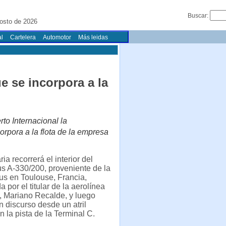
Buscar:
osto de 2026
l
Cartelera
Automotor
Más leidas
e se incorpora a la
to Internacional la
rpora a la flota de la empresa
a recorrerá el interior del
s A-330/200, proveniente de la
bus en Toulouse, Francia,
por el titular de la aerolínea
, Mariano Recalde, y luego
n discurso desde un atril
n la pista de la Terminal C.