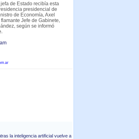
 jefa de Estado recibía esta
 residencia presidencial de
inistro de Economía, Axel
al flamante Jefe de Gabinete,
nández, según se informó
e.
lam
om.ar
 la inteligencia artificial vuelve a