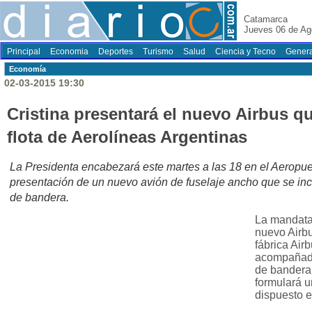
Catamarca
Jueves 06 de Ag
Principal
Economia
Deportes
Turismo
Salud
Ciencia y Tecno
Genera
Economí­a
02-03-2015 19:30
Cristina presentará el nuevo Airbus qu
flota de Aerolíneas Argentinas
La Presidenta encabezará este martes a las 18 en el Aeropuer
presentación de un nuevo avión de fuselaje ancho que se inco
de bandera.
La mandatari
nuevo Airbu
fábrica Air
acompañada 
de bandera
formulará u
dispuesto e