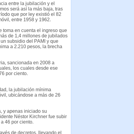
cia entre la jubilación y el
imos será así la más baja, tras
íodo que por ley existió el 82
móvil, entre 1958 y 1962.
se toma en cuenta el ingreso que
más de 1,4 millones de jubilados
 un subsidio del PAMI y que
nima a 2.210 pesos, la brecha
oria, sancionada en 2008 a
uales, los cuales desde ese
6 por ciento.
dad, la jubilación mínima
móvil, ubicándose a más de 26
, y apenas iniciado su
dente Néstor Kirchner fue subir
 a 46 por ciento.
vés de decretos, llevando el