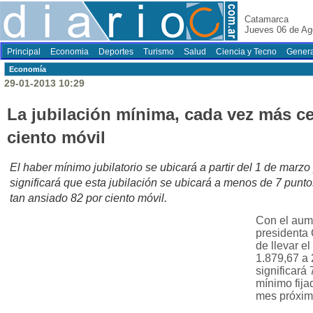
Catamarca
Jueves 06 de Ag
Principal
Economia
Deportes
Turismo
Salud
Ciencia y Tecno
Genera
Economí­a
29-01-2013 10:29
La jubilación mínima, cada vez más ce
ciento móvil
El haber mínimo jubilatorio se ubicará a partir del 1 de marz
significará que esta jubilación se ubicará a menos de 7 punt
tan ansiado 82 por ciento móvil.
Con el aum
presidenta 
de llevar e
1.879,67 a 
significará 
mínimo fija
mes próxim