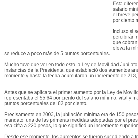
Esta diferen
salario mín
el breve per
por ciento 
Incluso si 
percibirán 
que cobran
eleva la mí
se reduce a poco más de 5 puntos porcentuales.
Mucho tuvo que ver en todo esto la Ley de Movilidad Jubilat
instancias de la Presidenta, que estableció dos aumentos an
momento y hasta la fecha acumularon un incremento de 213,7
Antes que se aplicara el primer aumento por la Ley de Movili
representaba el 55,64 por ciento del salario mínimo, vital y 
puntos porcentuales del 82 por ciento.
Precisamente en 2003, la jubilación mínima era de 150 pesos
mandato, una de las primeras medidas adoptadas por el presi
esa cifra a 220 pesos, lo que significó un incremento superior
Desde ese momento, los aumentos se fueron sucediendo a tra