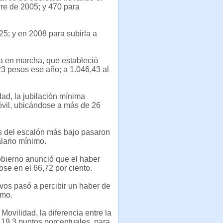
rre de 2005; y 470 para
5; y en 2008 para subirla a
ia en marcha, que estableció
3 pesos ese año; a 1.046,43 al
dad, la jubilación mínima
móvil, ubicándose a más de 26
os del escalón más bajo pasaron
lario mínimo.
bierno anunció que el haber
se en el 66,72 por ciento.
ivos pasó a percibir un haber de
imo.
ovilidad, la diferencia entre la
n 19,3 puntos porcentuales, para