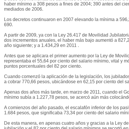
haber mínimo a 308 pesos a fines de 2004; 390 antes del cie
mediados de 2006.
Los decretos continuaron en 2007 elevando la mínima a 596,2
690.
A partir de 2009, ya con la Ley 26.417 de Movilidad Jubilator
dos incrementos anuales, el haber más bajo aumentó a 827,2
año siguiente; y a 1.434,29 en 2011 .
Antes que se aplicara el primer aumento por la Ley de Movili
representaba el 55,64 por ciento del salario mínimo, vital y 
puntos porcentuales del 82 por ciento.
Cuando comenzó la aplicación de la legislación, los jubilad
a cobrar 770,66 pesos, ubicándose en 62,15 por ciento del sa
Apenas dos años más tarde, en marzo de 2011, cuando el Go
mínimo subía a 1.227,78 pesos, se acercó aún más colocándo
A comienzos del año pasado, el escalafón inferior de los pas
1.684 pesos, que significaba 73,34 por ciento del salario mín
De esta manera, en apenas cuatro años y gracias a la Ley de M
jubilación y el 82 por ciento del salario mínimos se recortó e