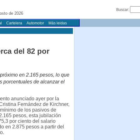
Buscar:
osto de 2026
l
Cartelera
Automotor
Más leidas
rca del 82 por
o próximo en 2.165 pesos, lo que
os porcentuales de alcanzar el
ento anunciado ayer por la
Cristina Fernández de Kirchner,
l mínimo de los pasivos de
2.165 pesos, esta jubilación
75,3 por ciento del salario
do en 2.875 pesos a partir del
o.