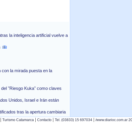
 la inteligencia artificial vuelve a
s
con la mirada puesta en la
in del "Riesgo Kuka" como claves
ados Unidos, Israel e Irán están
ficados tras la apertura cambiaria
|
|
|
|
Turismo Catamarca
Contacto
Tel. (03833) 15 697034
/www.diarioc.com.ar 