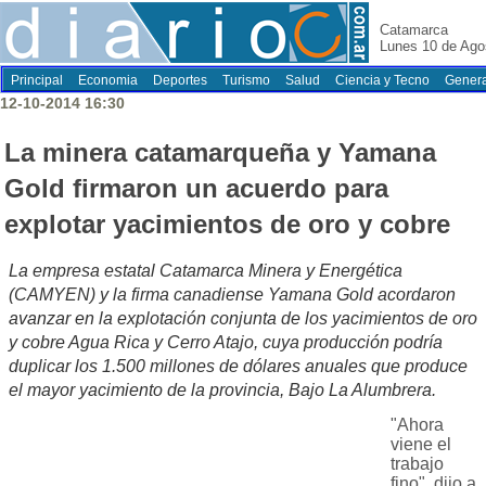
Catamarca
Lunes 10 de Ago
Principal
Economia
Deportes
Turismo
Salud
Ciencia y Tecno
Genera
12-10-2014 16:30
La minera catamarqueña y Yamana
Gold firmaron un acuerdo para
explotar yacimientos de oro y cobre
La empresa estatal Catamarca Minera y Energética
(CAMYEN) y la firma canadiense Yamana Gold acordaron
avanzar en la explotación conjunta de los yacimientos de oro
y cobre Agua Rica y Cerro Atajo, cuya producción podría
duplicar los 1.500 millones de dólares anuales que produce
el mayor yacimiento de la provincia, Bajo La Alumbrera.
"Ahora
viene el
trabajo
fino", dijo a