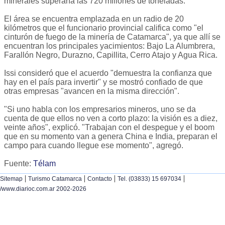
minerales superaría las 720 millones de toneladas.
El área se encuentra emplazada en un radio de 20
kilómetros que el funcionario provincial califica como "el
cinturón de fuego de la minería de Catamarca", ya que allí se
encuentran los principales yacimientos: Bajo La Alumbrera,
Farallón Negro, Durazno, Capillita, Cerro Atajo y Agua Rica.
Issi consideró que el acuerdo "demuestra la confianza que
hay en el país para invertir" y se mostró confiado de que
otras empresas "avancen en la misma dirección".
"Si uno habla con los empresarios mineros, uno se da
cuenta de que ellos no ven a corto plazo: la visión es a diez,
veinte años", explicó. "Trabajan con el despegue y el boom
que en su momento van a genera China e India, preparan el
campo para cuando llegue ese momento", agregó.
Fuente:
Télam
|
|
|
|
Sitemap
Turismo Catamarca
Contacto
Tel. (03833) 15 697034
/www.diarioc.com.ar 2002-2026