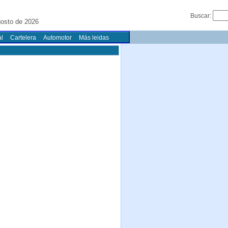
Buscar:
osto de 2026
l
Cartelera
Automotor
Más leidas