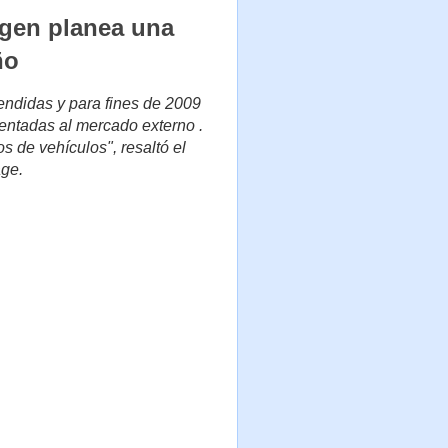
wagen planea una
ño
endidas y para fines de 2009
ientadas al mercado externo .
s de vehículos", resaltó el
age.