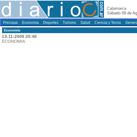
Catamarca
Sábado 08 de Ag
Principal
Economia
Deportes
Turismo
Salud
Ciencia y Tecno
Genera
Economí­a
13-11-2008 20:40
ECONOMIA