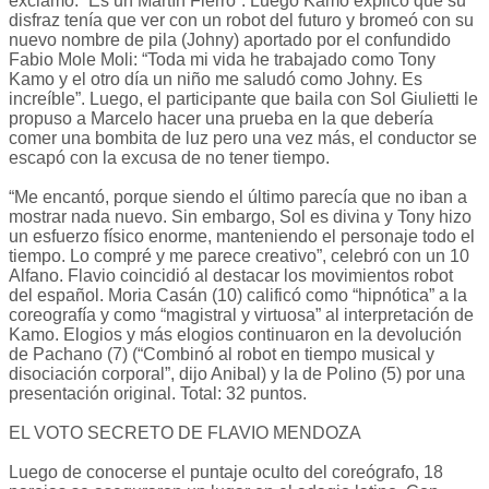
exclamó: “Es un Martín Fierro”. Luego Kamo explicó que su
disfraz tenía que ver con un robot del futuro y bromeó con su
nuevo nombre de pila (Johny) aportado por el confundido
Fabio Mole Moli: “Toda mi vida he trabajado como Tony
Kamo y el otro día un niño me saludó como Johny. Es
increíble”. Luego, el participante que baila con Sol Giulietti le
propuso a Marcelo hacer una prueba en la que debería
comer una bombita de luz pero una vez más, el conductor se
escapó con la excusa de no tener tiempo.
“Me encantó, porque siendo el último parecía que no iban a
mostrar nada nuevo. Sin embargo, Sol es divina y Tony hizo
un esfuerzo físico enorme, manteniendo el personaje todo el
tiempo. Lo compré y me parece creativo”, celebró con un 10
Alfano. Flavio coincidió al destacar los movimientos robot
del español. Moria Casán (10) calificó como “hipnótica” a la
coreografía y como “magistral y virtuosa” al interpretación de
Kamo. Elogios y más elogios continuaron en la devolución
de Pachano (7) (“Combinó al robot en tiempo musical y
disociación corporal”, dijo Anibal) y la de Polino (5) por una
presentación original. Total: 32 puntos.
EL VOTO SECRETO DE FLAVIO MENDOZA
Luego de conocerse el puntaje oculto del coreógrafo, 18