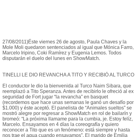
27/08/2011)Éste viernes 26 de agosto, Paula Chaves y la
Mole Moli quedaron sentenciados al igual que Mónica Farro,
Marcelo Iripino, Coki Ramírez y Eugenia Lemos. Todos
disputarán el duelo del lunes en ShowMatch.
TINELLI LE DIO REVANCHA A TITO Y RECIBIÓ AL TURCO
El conductor le dio la bienvenida al Turco Naim Sibara, que
reemplazó a Tito Speranza. Antes de recibirlo le ofreció al ex
seguridad de Fort jugar “la revancha” en basquet
(recordemos que hace unas semanas le ganó un desafío por
$1.000) y éste aceptó. El panelista de “Animales sueltos” se
mostró alegre por regresar a ShowMatch en rol de bailarín y
bromeó: “La próxima llamame para la cumbia, je. Estoy felíz,
Marcelo. Ensayamos en 4 días la coreografía y quiero
reconocer a Tito que es un fenómeno: está siempre y hasta
nos trae el agua cuando ensayamos”. El marido de Emilia