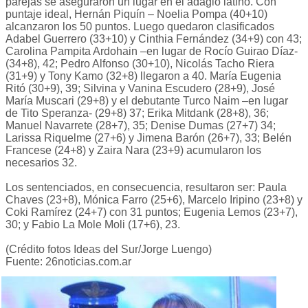
parejas se aseguraron un lugar en el adagio latino. Con
puntaje ideal, Hernán Piquín – Noelia Pompa (40+10)
alcanzaron los 50 puntos. Luego quedaron clasificados
Adabel Guerrero (33+10) y Cinthia Fernández (34+9) con 43;
Carolina Pampita Ardohain –en lugar de Rocío Guirao Díaz-
(34+8), 42; Pedro Alfonso (30+10), Nicolás Tacho Riera
(31+9) y Tony Kamo (32+8) llegaron a 40. María Eugenia
Ritó (30+9), 39; Silvina y Vanina Escudero (28+9), José
María Muscari (29+8) y el debutante Turco Naim –en lugar
de Tito Speranza- (29+8) 37; Erika Mitdank (28+8), 36;
Manuel Navarrete (28+7), 35; Denise Dumas (27+7) 34;
Larissa Riquelme (27+6) y Jimena Barón (26+7), 33; Belén
Francese (24+8) y Zaira Nara (23+9) acumularon los
necesarios 32.
Los sentenciados, en consecuencia, resultaron ser: Paula
Chaves (23+8), Mónica Farro (25+6), Marcelo Iripino (23+8) y
Coki Ramírez (24+7) con 31 puntos; Eugenia Lemos (23+7),
30; y Fabio La Mole Moli (17+6), 23.
(Crédito fotos Ideas del Sur/Jorge Luengo)
Fuente: 26noticias.com.ar