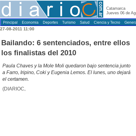
Catamarca
Jueves 06 de Ag
Principal
Economia
Deportes
Turismo
Salud
Ciencia y Tecno
Genera
27-08-2011 11:00
Bailando: 6 sentenciados, entre ellos
los finalistas del 2010
Paula Chaves y la Mole Moli quedaron bajo sentencia junto
a Farro, Iripino, Coki y Eugenia Lemos. El lunes, uno dejará
el certamen.
(DIARIOC,