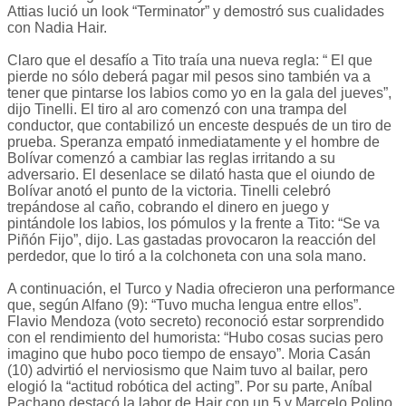
Attias lució un look “Terminator” y demostró sus cualidades
con Nadia Hair.
Claro que el desafío a Tito traía una nueva regla: “ El que
pierde no sólo deberá pagar mil pesos sino también va a
tener que pintarse los labios como yo en la gala del jueves”,
dijo Tinelli. El tiro al aro comenzó con una trampa del
conductor, que contabilizó un enceste después de un tiro de
prueba. Speranza empató inmediatamente y el hombre de
Bolívar comenzó a cambiar las reglas irritando a su
adversario. El desenlace se dilató hasta que el oiundo de
Bolívar anotó el punto de la victoria. Tinelli celebró
trepándose al caño, cobrando el dinero en juego y
pintándole los labios, los pómulos y la frente a Tito: “Se va
Piñón Fijo”, dijo. Las gastadas provocaron la reacción del
perdedor, que lo tiró a la colchoneta con una sola mano.
A continuación, el Turco y Nadia ofrecieron una performance
que, según Alfano (9): “Tuvo mucha lengua entre ellos”.
Flavio Mendoza (voto secreto) reconoció estar sorprendido
con el rendimiento del humorista: “Hubo cosas sucias pero
imagino que hubo poco tiempo de ensayo”. Moria Casán
(10) advirtió el nerviosismo que Naim tuvo al bailar, pero
elogió la “actitud robótica del acting”. Por su parte, Aníbal
Pachano destacó la labor de Hair con un 5 y Marcelo Polino