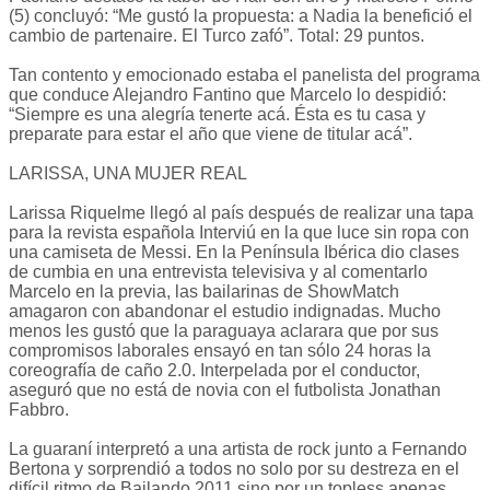
(5) concluyó: “Me gustó la propuesta: a Nadia la benefició el
cambio de partenaire. El Turco zafó”. Total: 29 puntos.
Tan contento y emocionado estaba el panelista del programa
que conduce Alejandro Fantino que Marcelo lo despidió:
“Siempre es una alegría tenerte acá. Ésta es tu casa y
preparate para estar el año que viene de titular acá”.
LARISSA, UNA MUJER REAL
Larissa Riquelme llegó al país después de realizar una tapa
para la revista española Interviú en la que luce sin ropa con
una camiseta de Messi. En la Península Ibérica dio clases
de cumbia en una entrevista televisiva y al comentarlo
Marcelo en la previa, las bailarinas de ShowMatch
amagaron con abandonar el estudio indignadas. Mucho
menos les gustó que la paraguaya aclarara que por sus
compromisos laborales ensayó en tan sólo 24 horas la
coreografía de caño 2.0. Interpelada por el conductor,
aseguró que no está de novia con el futbolista Jonathan
Fabbro.
La guaraní interpretó a una artista de rock junto a Fernando
Bertona y sorprendió a todos no solo por su destreza en el
difícil ritmo de Bailando 2011 sino por un topless apenas