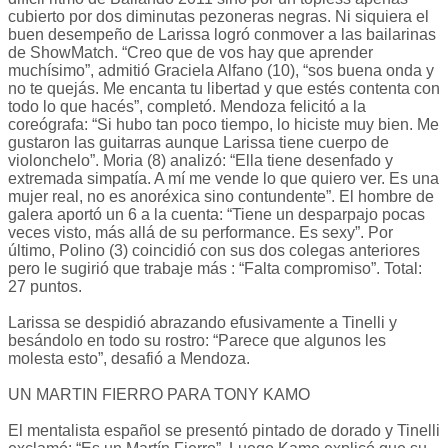
cubierto por dos diminutas pezoneras negras. Ni siquiera el
buen desempeño de Larissa logró conmover a las bailarinas
de ShowMatch. “Creo que de vos hay que aprender
muchísimo”, admitió Graciela Alfano (10), “sos buena onda y
no te quejás. Me encanta tu libertad y que estés contenta con
todo lo que hacés”, completó. Mendoza felicitó a la
coreógrafa: “Si hubo tan poco tiempo, lo hiciste muy bien. Me
gustaron las guitarras aunque Larissa tiene cuerpo de
violonchelo”. Moria (8) analizó: “Ella tiene desenfado y
extremada simpatía. A mí me vende lo que quiero ver. Es una
mujer real, no es anoréxica sino contundente”. El hombre de
galera aportó un 6 a la cuenta: “Tiene un desparpajo pocas
veces visto, más allá de su performance. Es sexy”. Por
último, Polino (3) coincidió con sus dos colegas anteriores
pero le sugirió que trabaje más : “Falta compromiso”. Total:
27 puntos.
Larissa se despidió abrazando efusivamente a Tinelli y
besándolo en todo su rostro: “Parece que algunos les
molesta esto”, desafió a Mendoza.
UN MARTIN FIERRO PARA TONY KAMO
El mentalista español se presentó pintado de dorado y Tinelli