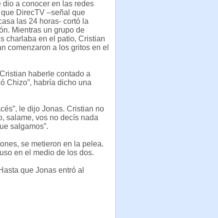
 dio a conocer en las redes
a que DirecTV –señal que
casa las 24 horas- cortó la
ón. Mientras un grupo de
s charlaba en el patio, Cristian
n comenzaron a los gritos en el
 Cristian haberle contado a
nó Chizo”, habría dicho una
s”, le dijo Jonas. Cristian no
to, salame, vos no decís nada
que salgamos”.
ones, se metieron en la pelea.
 puso en el medio de los dos.
Hasta que Jonas entró al