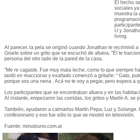
El hecho se
sociales y
muestra la 
programaci
participante
U y Jonatha
living.
Al parecer, la pela se originó cuando Jonathan le recriminó a
Gisele sobre un grito que se escuchó de afuera. “Él te traicio
persona del otro lado de la pared de la casa.
“Me re cagaste. Fue muy mala leche, como lo que siempre hacé
tardó en reaccionar y exaltado comenzó a gritarle: “ Gato, pu
porque sos una nena . Acá no te voy a pegar, pero espera a 
Los participantes que se encontraban afuera y en las habitaci
Al instante, empezaron las corridas, los gritos y Martín A. se
También, ayudaron a calmarlos Martín Pepa, Luz y Solange. 
confesionario y eso fue sólo lo que se mostró en televisión.
Fuente: minutouno.com.ar