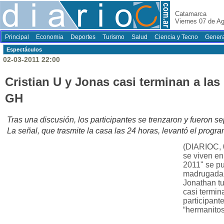
Catamarca
Viernes 07 de A
Principal
Economia
Deportes
Turismo
Salud
Ciencia y Tecno
Genera
Espectáculos
02-03-2011 22:00
Cristian U y Jonas casi terminan a las
GH
Tras una discusión, los participantes se trenzaron y fueron 
La señal, que trasmite la casa las 24 horas, levantó el progra
(DIARIOC, 
se viven e
2011" se pu
madrugada d
Jonathan tu
casi termin
participant
“hermanitos