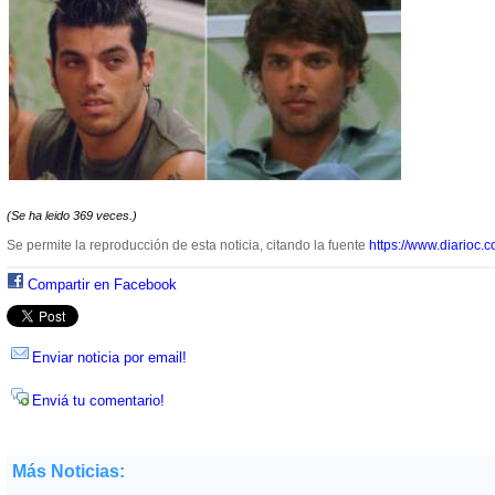
(Se ha leido 369 veces.)
Se permite la reproducción de esta noticia, citando la fuente
https://www.diarioc.c
Compartir en Facebook
Enviar noticia por email!
Enviá tu comentario!
Más Noticias: