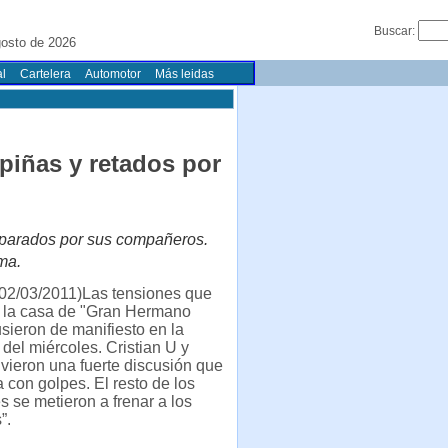
Buscar:
gosto de 2026
l
Cartelera
Automotor
Más leidas
 piñas y retados por
separados por sus compañeros.
ma.
02/03/2011)Las tensiones que
n la casa de "Gran Hermano
sieron de manifiesto en la
el miércoles. Cristian U y
vieron una fuerte discusión que
a con golpes. El resto de los
es se metieron a frenar a los
”.