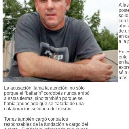
A las
post
soli
con 
ahor
de un
en c
a la
En e
ente 
en la
expr
sé a 
más I
La acusación llama la atención, no sólo
porque el “bailarín” cordobés nunca arribó
a estas tierras, sino también porque se
había anunciado que se trataría de una
colaboración solidaria del mismo.
Torres también cargó contra los
responsables de la fundación a cargo del