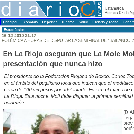
Catamarca
Viernes 07 de A
Principal
Economia
Deportes
Turismo
Salud
Ciencia y Tecno
Genera
Espectáculos
16-12-2010 21:17
POLÉMICA A HORAS DE DISPUTAR LA SEMIFINAL DE "BAILANDO 2
En La Rioja aseguran que La Mole Mol
presentación que nunca hizo
El presidente de la Federación Riojana de Boxeo, Carlos Tor
en el ámbito del pugilismo local que indican que el mediático
cerca de 100 mil pesos por adelantado. Fue en el marco de u
La Rioja. Esta noche, Moli debe disputar la primera semifina
aclarará?
(DIA
llega
prov
polé