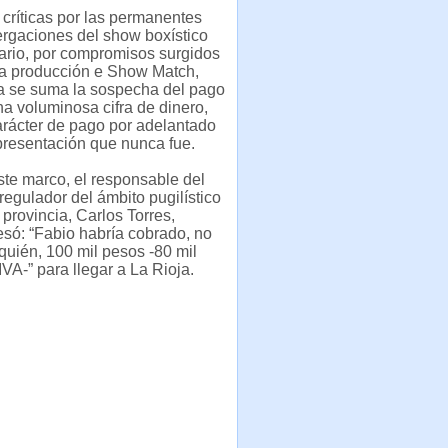
 críticas por las permanentes
ergaciones del show boxístico
dario, por compromisos surgidos
la producción e Show Match,
a se suma la sospecha del pago
a voluminosa cifra de dinero,
arácter de pago por adelantado
 presentación que nunca fue.
ste marco, el responsable del
regulador del ámbito pugilístico
 provincia, Carlos Torres,
esó: “Fabio habría cobrado, no
quién, 100 mil pesos -80 mil
VA-” para llegar a La Rioja.