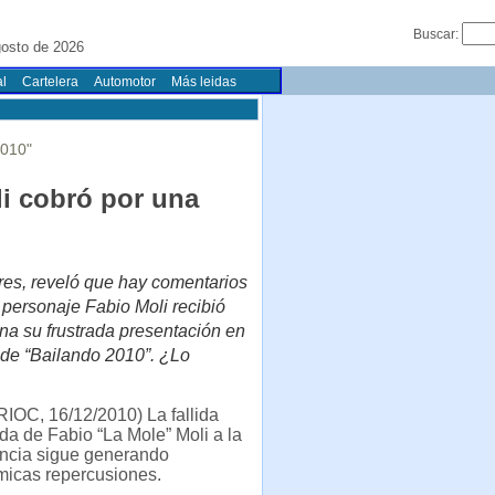
Buscar:
gosto de 2026
l
Cartelera
Automotor
Más leidas
010"
i cobró por una
res, reveló que hay comentarios
 personaje Fabio Moli recibió
na su frustrada presentación en
l de “Bailando 2010”. ¿Lo
RIOC, 16/12/2010) La fallida
da de Fabio “La Mole” Moli a la
incia sigue generando
micas repercusiones.