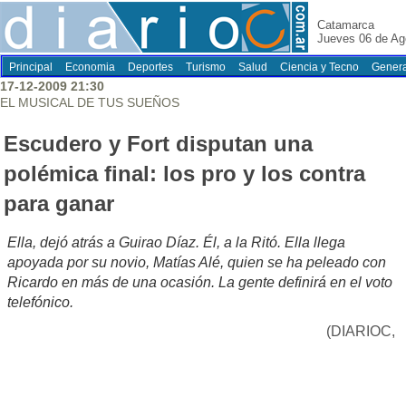
Catamarca
Jueves 06 de Ag
Principal
Economia
Deportes
Turismo
Salud
Ciencia y Tecno
Genera
17-12-2009 21:30
EL MUSICAL DE TUS SUEÑOS
Escudero y Fort disputan una
polémica final: los pro y los contra
para ganar
Ella, dejó atrás a Guirao Díaz. Él, a la Ritó. Ella llega
apoyada por su novio, Matías Alé, quien se ha peleado con
Ricardo en más de una ocasión. La gente definirá en el voto
telefónico.
(DIARIOC,