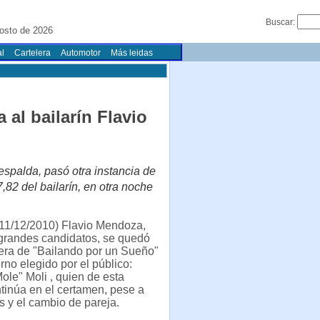
Buscar:
osto de 2026
l
Cartelera
Automotor
Más leidas
 al bailarín Flavio
espalda, pasó otra instancia de
7,82 del bailarín, en otra noche
11/12/2010) Flavio Mendoza,
 grandes candidatos, se quedó
era de "Bailando por un Sueño"
erno elegido por el público:
ole" Moli , quien de esta
tinúa en el certamen, pese a
s y el cambio de pareja.