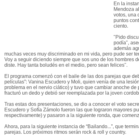
En la instan
Mendoza alc
votos, una 
puntos cont
ciento.
"Pido discu
podía", ase
además agra
muchas veces muy discriminado en mi vida, pero pude ser ter
Voy a seguir diciendo siempre que sos uno de los hombres de
diste. Hay tanta boludés en el medio, pero sean felices".
El programa comenzó con el baile de las dos parejas que deb
películas”: Vanina Escudero y Moli, quien venía de una lesi
problema en el nervio ciático) y tuvo que cambiar anoche de
fracturó un dedo y debió ser reemplazada por la joven cordob
Tras estas dos presentaciones, se dio a conocer el voto secr
Escudero y Sofía Zámolo fueron las que lograron mayores pun
respectivamente) y pasaron a la siguiente ronda, que comenz
Ahora, para la siguiente instancia de “Bailando...”, que termi
parejas. Los próximos ritmos serán rock & roll y country.