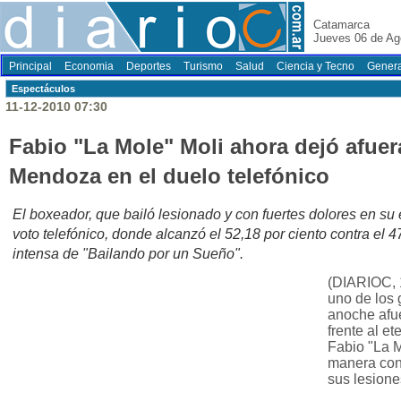
Catamarca
Jueves 06 de Ag
Principal
Economia
Deportes
Turismo
Salud
Ciencia y Tecno
Genera
Espectáculos
11-12-2010 07:30
Fabio "La Mole" Moli ahora dejó afuera
Mendoza en el duelo telefónico
El boxeador, que bailó lesionado y con fuertes dolores en su 
voto telefónico, donde alcanzó el 52,18 por ciento contra el 4
intensa de "Bailando por un Sueño".
(DIARIOC, 
uno de los
anoche afu
frente al et
Fabio "La M
manera con
sus lesione