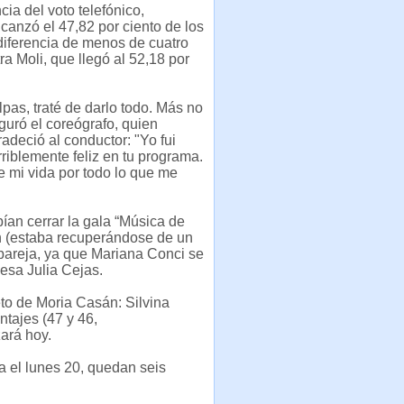
cia del voto telefónico,
anzó el 47,82 por ciento de los
diferencia de menos de cuatro
ra Moli, que llegó al 52,18 por
lpas, traté de darlo todo. Más no
guró el coreógrafo, quien
deció al conductor: "Yo fui
riblemente feliz en tu programa.
 mi vida por todo lo que me
ían cerrar la gala “Música de
ón (estaba recuperándose de un
 pareja, ya que Mariana Conci se
esa Julia Cejas.
eto de Moria Casán: Silvina
tajes (47 y 46,
ará hoy.
na el lunes 20, quedan seis