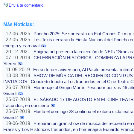
Enviá tu comentario!
Más Noticias:
12-06-2025
Poncho 2025: Se sortearán un Fiat Cronos 0 km y n
22-05-2025
Los Tekis cerrarán la Fiesta Nacional del Poncho 
energía y carnaval
20-12-2021
Enigma.art presenta la colección de NFTs “Gracias
07-10-2019
CELEBRACIÓN HISTÓRICA - COMIENZA LA PREVE
Stereo
11-09-2019
En su tercer aniversario, Al Pasito presenta "intim
13-08-2019
SHOW DE MÚSICA DEL RECUERDO CON GUS
INVITADOS | Concierto tributo a Los Iracundos en el Cine Teatro 
26-07-2019
Homenaje al Grupo Martín Pescador por sus 46 años
Girardi
25-07-2019
EL SÁBADO 17 DE AGOSTO EN EL CINE TEATRO 
Iracundos, en concierto
25-07-2019
Hasta el domingo 28 continua el exitoso ciclo teatra
Girardi”
19-06-2019
Preparan un gran show de música del recuerdo en 
Franss y Los Históricos Iracundos, en homenaje a Eduardo Franc