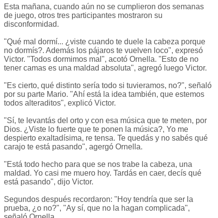
Esta mañana, cuando aún no se cumplieron dos semanas
de juego, otros tres participantes mostraron su
disconformidad.
"Qué mal dormí... ¿viste cuando te duele la cabeza porque
no dormís?. Además los pájaros te vuelven loco", expresó
Victor. "Todos dormimos mal", acotó Ornella. "Esto de no
tener camas es una maldad absoluta", agregó luego Victor.
"Es cierto, qué distinto sería todo si tuvieramos, no?", señaló
por su parte Mario. "Ahí está la idea también, que estemos
todos alteraditos", explicó Victor.
"Sí, te levantás del orto y con esa música que te meten, por
Dios. ¿Viste lo fuerte que te ponen la música?, Yo me
despierto exaltadísima, re tensa. Te quedás y no sabés qué
carajo te está pasando", agergó Ornella.
"Está todo hecho para que se nos trabe la cabeza, una
maldad. Yo casi me muero hoy. Tardás en caer, decís qué
está pasando", dijo Victor.
Segundos después recordaron: "Hoy tendría que ser la
prueba, ¿o no?", "Ay sí, que no la hagan complicada",
señaló Ornella.