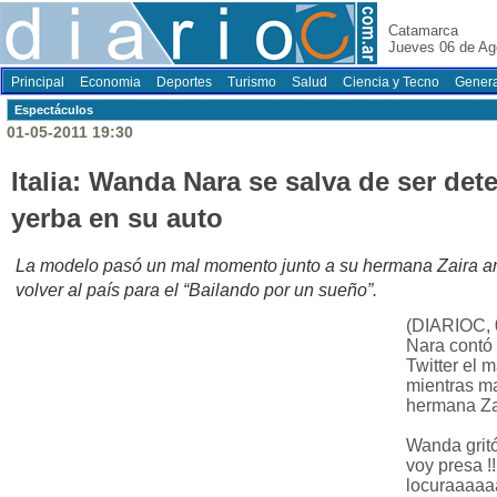
Catamarca
Jueves 06 de Ag
Principal
Economia
Deportes
Turismo
Salud
Ciencia y Tecno
Genera
Espectáculos
01-05-2011 19:30
Italia: Wanda Nara se salva de ser det
yerba en su auto
La modelo pasó un mal momento junto a su hermana Zaira ante
volver al país para el “Bailando por un sueño”.
(DIARIOC, 
Nara contó
Twitter el 
mientras ma
hermana Za
Wanda gritó
voy presa !!
locuraaaaa