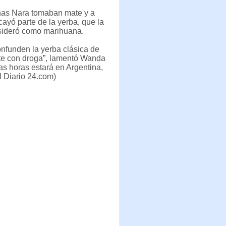
as Nara tomaban mate y a
 cayó parte de la yerba, que la
nsideró como marihuana.
confunden la yerba clásica de
te con droga”, lamentó Wanda
s horas estará en Argentina,
El Diario 24.com)