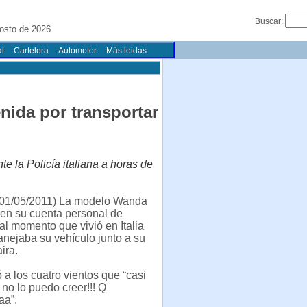
Buscar:
osto de 2026
l
Cartelera
Automotor
Más leidas
enida por transportar
 la Policía italiana a horas de
01/05/2011) La modelo Wanda
 en su cuenta personal de
mal momento que vivió en Italia
nejaba su vehículo junto a su
ira.
 a los cuatro vientos que “casi
 no lo puedo creer!!! Q
aa”.