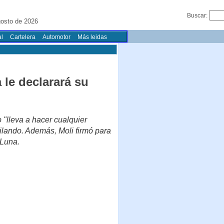
Buscar:
gosto de 2026
l
Cartelera
Automotor
Más leidas
le declarará su
 "lleva a hacer cualquier
ailando. Además, Moli firmó para
 Luna.