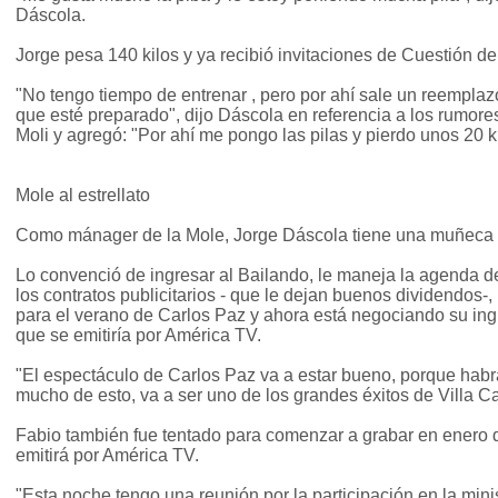
Dáscola.
Jorge pesa 140 kilos y ya recibió invitaciones de Cuestión d
"No tengo tiempo de entrenar , pero por ahí sale un reemplaz
que esté preparado", dijo Dáscola en referencia a los rumor
Moli y agregó: "Por ahí me pongo las pilas y pierdo unos 20 ki
Mole al estrellato
Como mánager de la Mole, Jorge Dáscola tiene una muñeca 
Lo convenció de ingresar al Bailando, le maneja la agenda 
los contratos publicitarios - que le dejan buenos dividendos-
para el verano de Carlos Paz y ahora está negociando su ing
que se emitiría por América TV.
"El espectáculo de Carlos Paz va a estar bueno, porque habr
mucho de esto, va a ser uno de los grandes éxitos de Villa C
Fabio también fue tentado para comenzar a grabar en enero 
emitirá por América TV.
"Esta noche tengo una reunión por la participación en la min