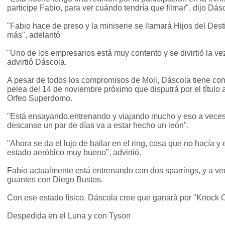
participe Fabio, para ver cuándo tendría que filmar", dijo Dás
"Fabio hace de preso y la miniserie se llamará Hijos del Desti
más", adelantó
"Uno de los empresarios está muy contento y se divirtió la ve
advirtió Dáscola.
A pesar de todos los compromisos de Moli, Dáscola tiene como
pelea del 14 de noviembre próximo que disputrá por el título
Orfeo Superdomo.
"Está ensayando,entrenando y viajando mucho y eso a vece
descanse un par de días va a estar hecho un león".
"Ahora se da el lujo de bailar en el ring, cosa que no hacía y
estado aeróbico muy bueno", advirtió.
Fabio actualmente está entrenando con dos sparrings, y a ve
guantes con Diego Bustos.
Con ese estado físico, Dáscola cree que ganará por "Knock Ou
Despedida en el Luna y con Tyson