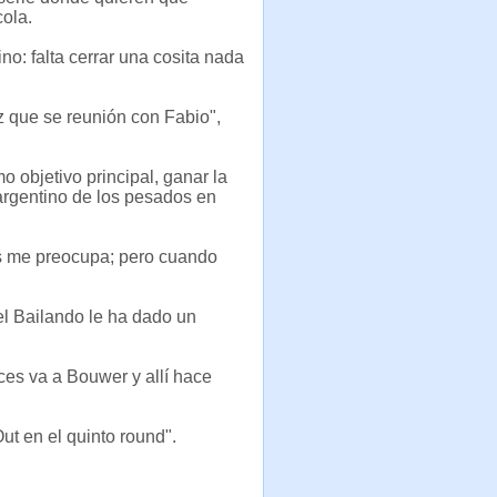
cola.
no: falta cerrar una cosita nada
z que se reunión con Fabio",
 objetivo principal, ganar la
 argentino de los pesados en
s me preocupa; pero cuando
 el Bailando le ha dado un
ces va a Bouwer y allí hace
t en el quinto round".