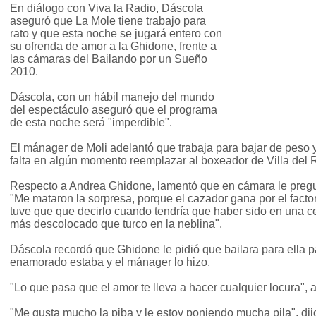
En diálogo con Viva la Radio, Dáscola
aseguró que La Mole tiene trabajo para
rato y que esta noche se jugará entero con
su ofrenda de amor a la Ghidone, frente a
las cámaras del Bailando por un Sueño
2010.
Dáscola, con un hábil manejo del mundo
del espectáculo aseguró que el programa
de esta noche será "imperdible".
El mánager de Moli adelantó que trabaja para bajar de peso y 
falta en algún momento reemplazar al boxeador de Villa del 
Respecto a Andrea Ghidone, lamentó que en cámara le pregun
"Me mataron la sorpresa, porque el cazador gana por el factor
tuve que que decirlo cuando tendría que haber sido en una ce
más descolocado que turco en la neblina".
Dáscola recordó que Ghidone le pidió que bailara para ella 
enamorado estaba y el mánager lo hizo.
"Lo que pasa que el amor te lleva a hacer cualquier locura", 
"Me gusta mucho la piba y le estoy poniendo mucha pila", dijo 