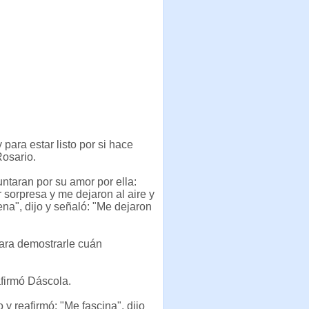
para estar listo por si hace
Rosario.
taran por su amor por ella:
 sorpresa y me dejaron al aire y
na", dijo y señaló: "Me dejaron
para demostrarle cuán
afirmó Dáscola.
y reafirmó: "Me fascina", dijo