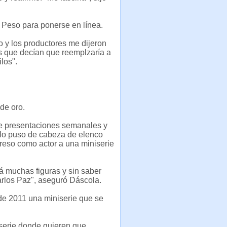
e Peso para ponerse en línea.
o y los productores me dijeron
es que decían que reemplzaría a
los".
de oro.
de presentaciones semanales y
, lo puso de cabeza de elenco
reso como actor a una miniserie
á muchas figuras y sin saber
arlos Paz", aseguró Dáscola.
de 2011 una miniserie que se
iserie donde quieren que