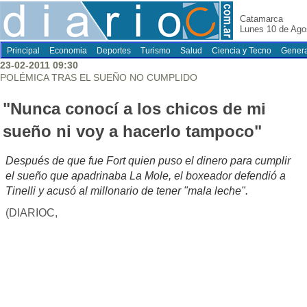
Catamarca
Lunes 10 de Ago
Principal
Economia
Deportes
Turismo
Salud
Ciencia y Tecno
Genera
23-02-2011 09:30
POLÉMICA TRAS EL SUEÑO NO CUMPLIDO
"Nunca conocí a los chicos de mi
sueño ni voy a hacerlo tampoco"
Después de que fue Fort quien puso el dinero para cumplir
el sueño que apadrinaba La Mole, el boxeador defendió a
Tinelli y acusó al millonario de tener "mala leche".
(DIARIOC,