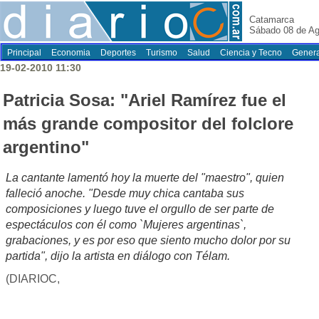
Catamarca
Sábado 08 de Ag
Principal
Economia
Deportes
Turismo
Salud
Ciencia y Tecno
Genera
19-02-2010 11:30
Patricia Sosa: "Ariel Ramírez fue el
más grande compositor del folclore
argentino"
La cantante lamentó hoy la muerte del "maestro", quien
falleció anoche. "Desde muy chica cantaba sus
composiciones y luego tuve el orgullo de ser parte de
espectáculos con él como `Mujeres argentinas`,
grabaciones, y es por eso que siento mucho dolor por su
partida", dijo la artista en diálogo con Télam.
(DIARIOC,