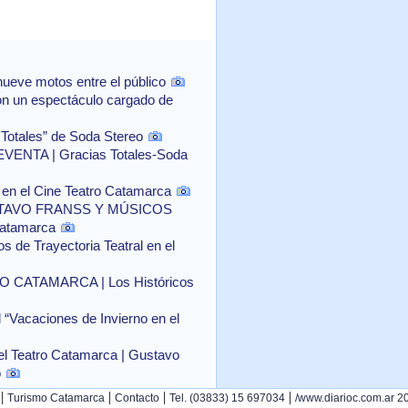
ueve motos entre el público
con un espectáculo cargado de
 Totales” de Soda Stereo
NTA | Gracias Totales-Soda
o" en el Cine Teatro Catamarca
TAVO FRANSS Y MÚSICOS
Catamarca
 de Trayectoria Teatral en el
CATAMARCA | Los Históricos
l “Vacaciones de Invierno en el
el Teatro Catamarca | Gustavo
o
|
|
|
|
Turismo Catamarca
Contacto
Tel. (03833) 15 697034
/www.diarioc.com.ar 