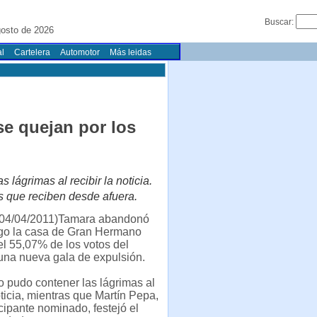
Buscar:
gosto de 2026
l
Cartelera
Automotor
Más leidas
se quejan por los
 lágrimas al recibir la noticia.
os que reciben desde afuera.
04/04/2011)Tamara abandonó
go la casa de Gran Hermano
 el 55,07% de los votos del
una nueva gala de expulsión.
o pudo contener las lágrimas al
oticia, mientras que Martín Pepa,
icipante nominado, festejó el