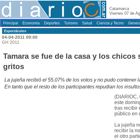
Catamarca
Viernes 07 de A
Principal
Economia
Deportes
Turismo
Salud
Ciencia y Tecno
Genera
Espectáculos
04-04-2011 09:00
GH 2011
Tamara se fue de la casa y los chicos 
gritos
La jujeña recibió el 55.07% de los votos y no pudo contener las
En tanto que el resto de los participantes repudian los insult
(DIARIOC, 
este domin
tras recibir
público en 
La jujeña n
recibir la n
el otro part