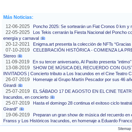
Más Noticias:
12-06-2025
Poncho 2025: Se sortearán un Fiat Cronos 0 km y n
22-05-2025
Los Tekis cerrarán la Fiesta Nacional del Poncho 
energía y carnaval
20-12-2021
Enigma.art presenta la colección de NFTs “Gracias
07-10-2019
CELEBRACIÓN HISTÓRICA - COMIENZA LA PREVE
Stereo
11-09-2019
En su tercer aniversario, Al Pasito presenta "intim
13-08-2019
SHOW DE MÚSICA DEL RECUERDO CON GUS
INVITADOS | Concierto tributo a Los Iracundos en el Cine Teatro 
26-07-2019
Homenaje al Grupo Martín Pescador por sus 46 años
Girardi
25-07-2019
EL SÁBADO 17 DE AGOSTO EN EL CINE TEATRO 
Iracundos, en concierto
25-07-2019
Hasta el domingo 28 continua el exitoso ciclo teatra
Girardi”
19-06-2019
Preparan un gran show de música del recuerdo en 
Franss y Los Históricos Iracundos, en homenaje a Eduardo Franc
Sitemap