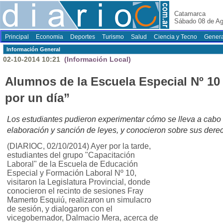
Catamarca
Sábado 08 de Ag
Principal
Economia
Deportes
Turismo
Salud
Ciencia y Tecno
Genera
Información General
02-10-2014 10:21
(Información Local)
Alumnos de la Escuela Especial Nº 10
por un día”
Los estudiantes pudieron experimentar cómo se lleva a cabo
elaboración y sanción de leyes, y conocieron sobre sus dere
(DIARIOC, 02/10/2014) Ayer por la tarde,
estudiantes del grupo "Capacitación
Laboral" de la Escuela de Educación
Especial y Formación Laboral Nº 10,
visitaron la Legislatura Provincial, donde
conocieron el recinto de sesiones Fray
Mamerto Esquiú, realizaron un simulacro
de sesión, y dialogaron con el
vicegobernador, Dalmacio Mera, acerca de