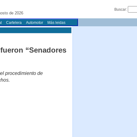
Buscar:
osto de 2026
l
Cartelera
Automotor
Más leidas
 fueron “Senadores
 el procedimiento de
chos.