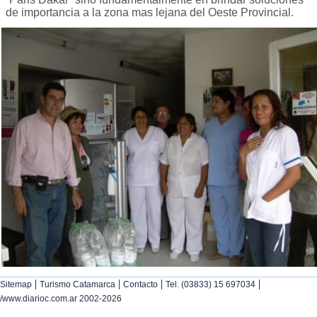
de importancia a la zona mas lejana del Oeste Provincial.
|
|
|
|
Sitemap
Turismo Catamarca
Contacto
Tel. (03833) 15 697034
/www.diarioc.com.ar 2002-2026