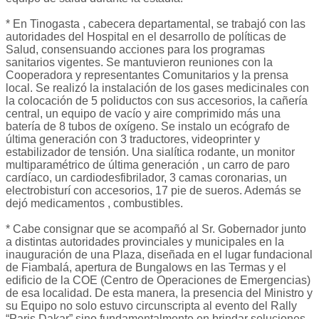
* En Tinogasta , cabecera departamental, se trabajó con las
autoridades del Hospital en el desarrollo de políticas de
Salud, consensuando acciones para los programas
sanitarios vigentes. Se mantuvieron reuniones con la
Cooperadora y representantes Comunitarios y la prensa
local. Se realizó la instalación de los gases medicinales con
la colocación de 5 poliductos con sus accesorios, la cañería
central, un equipo de vacío y aire comprimido más una
batería de 8 tubos de oxígeno. Se instalo un ecógrafo de
última generación con 3 traductores, videoprinter y
estabilizador de tensión. Una sialítica rodante, un monitor
multiparamétrico de última generación , un carro de paro
cardíaco, un cardiodesfibrilador, 3 camas coronarias, un
electrobisturí con accesorios, 17 pie de sueros. Además se
dejó medicamentos , combustibles.
* Cabe consignar que se acompañó al Sr. Gobernador junto
a distintas autoridades provinciales y municipales en la
inauguración de una Plaza, diseñada en el lugar fundacional
de Fiambalá, apertura de Bungalows en las Termas y el
edificio de la COE (Centro de Operaciones de Emergencias)
de esa localidad. De esta manera, la presencia del Ministro y
su Equipo no solo estuvo circunscripta al evento del Rally
“Paris Dakar” sino fundamentalmente en brindar soluciones