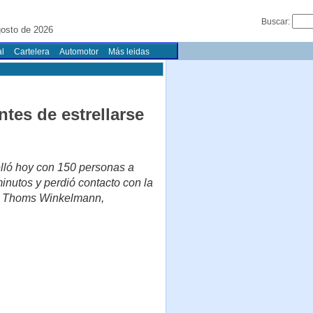
Buscar:
osto de 2026
l
Cartelera
Automotor
Más leidas
tes de estrellarse
lló hoy con 150 personas a
inutos y perdió contacto con la
rmó Thoms Winkelmann,