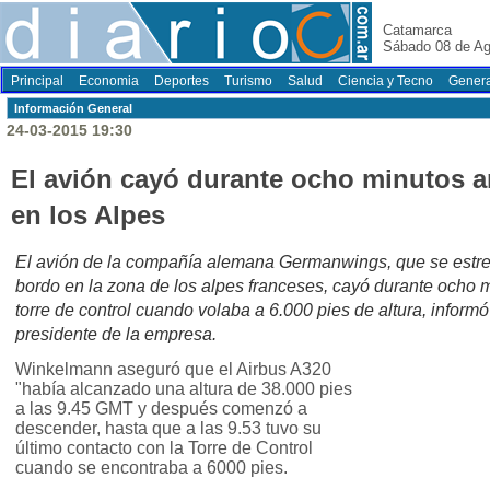
Catamarca
Sábado 08 de Ag
Principal
Economia
Deportes
Turismo
Salud
Ciencia y Tecno
Genera
Información General
24-03-2015 19:30
El avión cayó durante ocho minutos an
en los Alpes
El avión de la compañía alemana Germanwings, que se estre
bordo en la zona de los alpes franceses, cayó durante ocho m
torre de control cuando volaba a 6.000 pies de altura, info
presidente de la empresa.
Winkelmann aseguró que el Airbus A320
"había alcanzado una altura de 38.000 pies
a las 9.45 GMT y después comenzó a
descender, hasta que a las 9.53 tuvo su
último contacto con la Torre de Control
cuando se encontraba a 6000 pies.