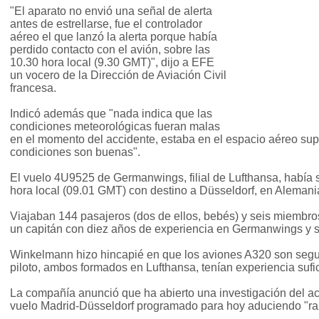
"El aparato no envió una señal de alerta
antes de estrellarse, fue el controlador
aéreo el que lanzó la alerta porque había
perdido contacto con el avión, sobre las
10.30 hora local (9.30 GMT)", dijo a EFE
un vocero de la Dirección de Aviación Civil
francesa.
Indicó además que "nada indica que las
condiciones meteorológicas fueran malas
en el momento del accidente, estaba en el espacio aéreo supe
condiciones son buenas".
El vuelo 4U9525 de Germanwings, filial de Lufthansa, había 
hora local (09.01 GMT) con destino a Düsseldorf, en Alemani
Viajaban 144 pasajeros (dos de ellos, bebés) y seis miembros 
un capitán con diez años de experiencia en Germanwings y s
Winkelmann hizo hincapié en que los aviones A320 son seguro
piloto, ambos formados en Lufthansa, tenían experiencia sufic
La compañía anunció que ha abierto una investigación del acc
vuelo Madrid-Düsseldorf programado para hoy aduciendo "ra