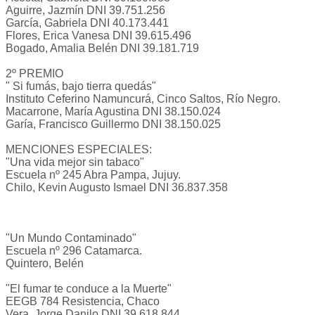
Aguirre, Jazmín DNI 39.751.256
García, Gabriela DNI 40.173.441
Flores, Erica Vanesa DNI 39.615.496
Bogado, Amalia Belén DNI 39.181.719
2º PREMIO
" Si fumás, bajo tierra quedás"
Instituto Ceferino Namuncurá, Cinco Saltos, Río Negro.
Macarrone, María Agustina DNI 38.150.024
Garía, Francisco Guillermo DNI 38.150.025
MENCIONES ESPECIALES:
"Una vida mejor sin tabaco"
Escuela nº 245 Abra Pampa, Jujuy.
Chilo, Kevin Augusto Ismael DNI 36.837.358
"Un Mundo Contaminado"
Escuela nº 296 Catamarca.
Quintero, Belén
"El fumar te conduce a la Muerte"
EEGB 784 Resistencia, Chaco
Vera, Jorge Danilo DNI 39.618.844