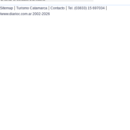
|
|
|
|
Sitemap
Turismo Catamarca
Contacto
Tel. (03833) 15 697034
/www.diarioc.com.ar 2002-2026