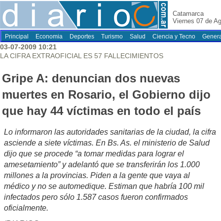
Catamarca
Viernes 07 de A
Principal
Economia
Deportes
Turismo
Salud
Ciencia y Tecno
Genera
03-07-2009 10:21
LA CIFRA EXTRAOFICIAL ES 57 FALLECIMIENTOS
Gripe A: denuncian dos nuevas
muertes en Rosario, el Gobierno dijo
que hay 44 víctimas en todo el país
Lo informaron las autoridades sanitarias de la ciudad, la cifra
asciende a siete víctimas. En Bs. As. el ministerio de Salud
dijo que se procede “a tomar medidas para lograr el
amesetamiento” y adelantó que se transferirán los 1.000
millones a la provincias. Piden a la gente que vaya al
médico y no se automedique. Estiman que habría 100 mil
infectados pero sólo 1.587 casos fueron confirmados
oficialmente.