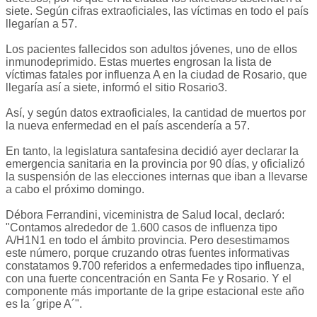
siete. Según cifras extraoficiales, las víctimas en todo el país
llegarían a 57.
Los pacientes fallecidos son adultos jóvenes, uno de ellos
inmunodeprimido. Estas muertes engrosan la lista de
víctimas fatales por influenza A en la ciudad de Rosario, que
llegaría así a siete, informó el sitio Rosario3.
Así, y según datos extraoficiales, la cantidad de muertos por
la nueva enfermedad en el país ascendería a 57.
En tanto, la legislatura santafesina decidió ayer declarar la
emergencia sanitaria en la provincia por 90 días, y oficializó
la suspensión de las elecciones internas que iban a llevarse
a cabo el próximo domingo.
Débora Ferrandini, viceministra de Salud local, declaró:
"Contamos alrededor de 1.600 casos de influenza tipo
A/H1N1 en todo el ámbito provincia. Pero desestimamos
este número, porque cruzando otras fuentes informativas
constatamos 9.700 referidos a enfermedades tipo influenza,
con una fuerte concentración en Santa Fe y Rosario. Y el
componente más importante de la gripe estacional este año
es la ´gripe A´".