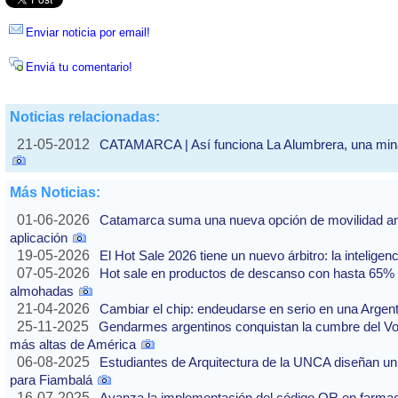
Enviar noticia por email!
Enviá tu comentario!
Noticias relacionadas:
21-05-2012
CATAMARCA | Así funciona La Alumbrera, una mina a
Más Noticias:
01-06-2026
Catamarca suma una nueva opción de movilidad ante
aplicación
19-05-2026
El Hot Sale 2026 tiene un nuevo árbitro: la inteligencia
07-05-2026
Hot sale en productos de descanso con hasta 65% of
almohadas
21-04-2026
Cambiar el chip: endeudarse en serio en una Argenti
25-11-2025
Gendarmes argentinos conquistan la cumbre del Vo
más altas de América
06-08-2025
Estudiantes de Arquitectura de la UNCA diseñan un 
para Fiambalá
16-07-2025
Avanza la implementación del código QR en farmaci