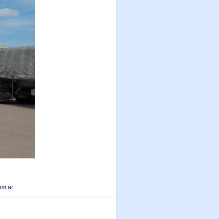
om.ar