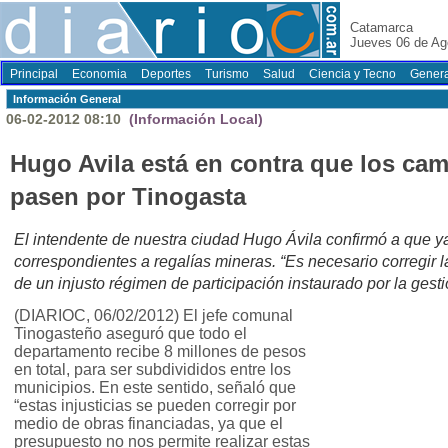
Catamarca
Jueves 06 de Ag
Principal
Economia
Deportes
Turismo
Salud
Ciencia y Tecno
Genera
Información General
06-02-2012 08:10
(Información Local)
Hugo Avila está en contra que los ca
pasen por Tinogasta
El intendente de nuestra ciudad Hugo Ávila confirmó a que y
correspondientes a regalías mineras. “Es necesario corregir
de un injusto régimen de participación instaurado por la gesti
(DIARIOC, 06/02/2012) El jefe comunal
Tinogasteño aseguró que todo el
departamento recibe 8 millones de pesos
en total, para ser subdivididos entre los
municipios. En este sentido, señaló que
“estas injusticias se pueden corregir por
medio de obras financiadas, ya que el
presupuesto no nos permite realizar estas