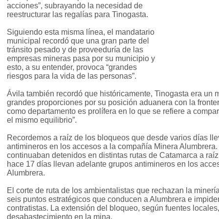
acciones”, subrayando la necesidad de
reestructurar las regalías para Tinogasta.
Siguiendo esta misma línea, el mandatario
municipal recordó que una gran parte del
tránsito pesado y de proveeduría de las
empresas mineras pasa por su municipio y
esto, a su entender, provoca “grandes
riesgos para la vida de las personas”.
Ávila también recordó que históricamente, Tinogasta era un m
grandes proporciones por su posición aduanera con la frontera
como departamento es prolífera en lo que se refiere a compa
el mismo equilibrio”.
Recordemos a raíz de los bloqueos que desde varios días ll
antimineros en los accesos a la compañía Minera Alumbrera
continuaban detenidos en distintas rutas de Catamarca a raí
hace 17 días llevan adelante grupos antimineros en los acc
Alumbrera.
El corte de ruta de los ambientalistas que rechazan la minería
seis puntos estratégicos que conducen a Alumbrera e impiden
contratistas. La extensión del bloqueo, según fuentes locale
desabastecimiento en la mina.