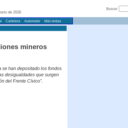
Buscar:
osto de 2026
l
Cartelera
Automotor
Más leidas
miones mineros
a se han depositado los fondos
 las desigualdades que surgen
ón del Frente Cívico”.