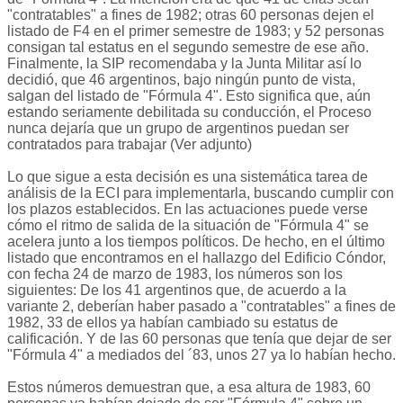
"contratables" a fines de 1982; otras 60 personas dejen el
listado de F4 en el primer semestre de 1983; y 52 personas
consigan tal estatus en el segundo semestre de ese año.
Finalmente, la SIP recomendaba y la Junta Militar así lo
decidió, que 46 argentinos, bajo ningún punto de vista,
salgan del listado de "Fórmula 4". Esto significa que, aún
estando seriamente debilitada su conducción, el Proceso
nunca dejaría que un grupo de argentinos puedan ser
contratados para trabajar (Ver adjunto)
Lo que sigue a esta decisión es una sistemática tarea de
análisis de la ECI para implementarla, buscando cumplir con
los plazos establecidos. En las actuaciones puede verse
cómo el ritmo de salida de la situación de "Fórmula 4" se
acelera junto a los tiempos políticos. De hecho, en el último
listado que encontramos en el hallazgo del Edificio Cóndor,
con fecha 24 de marzo de 1983, los números son los
siguientes: De los 41 argentinos que, de acuerdo a la
variante 2, deberían haber pasado a "contratables" a fines de
1982, 33 de ellos ya habían cambiado su estatus de
calificación. Y de las 60 personas que tenía que dejar de ser
"Fórmula 4" a mediados del ´83, unos 27 ya lo habían hecho.
Estos números demuestran que, a esa altura de 1983, 60