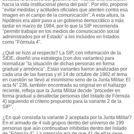
hacia la vida institucional plena del país". Por ello, propone
"evitar medidas y actitudes oficiales que atenten contra esa
imagen en el campo de la comunicación". A esta altura, la
hipótesis era abrir paso a un gobierno democrático a más
tardar en marzo de 1984, por lo que la SIP recomienda
"permitir trabajar en los medios de comunicación social
administrados por el Estado" a los incluidos en listados
como "Fórmula 4".
¿Qué se hizo al respecto? La SIP, con información de la
SIDE, diseñó una estrategia (con dos variantes) para
normalizar "la situación de dichas personas en forma
gradual y armónica". Estas variantes fueron analizadas por
cada una de las fuerzas y el 14 de octubre de 1982 el tema
en cuestión se llevó al mismísimo seno de la Junta Militar. El
acta N° 236, también encontrada su original en el hallazgo
reciente, refleja que la Junta Militar decide "proceder en
forma gradual a desafectar personas (del listado de Fórmula
4) siguiendo el criterio propuesto para la variante 2 de la
SIP".
¿En qué consistía la variante 2 aceptada por la Junta Militar?
En el armado de 4 sub grupos dentro del universo de 199
personas que aún continuaban inhibidas dentro del listado
de "Fórmula 4". La intención era de que 41 de ellas sean