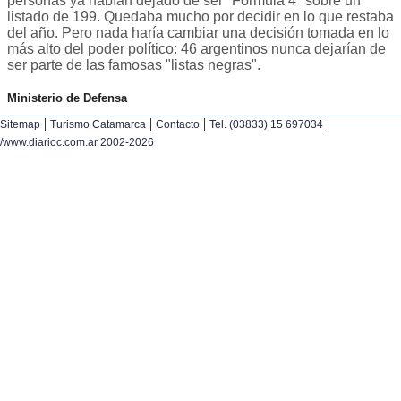
personas ya habían dejado de ser "Fórmula 4" sobre un
listado de 199. Quedaba mucho por decidir en lo que restaba
del año. Pero nada haría cambiar una decisión tomada en lo
más alto del poder político: 46 argentinos nunca dejarían de
ser parte de las famosas "listas negras".
Ministerio de Defensa
|
|
|
|
Sitemap
Turismo Catamarca
Contacto
Tel. (03833) 15 697034
/www.diarioc.com.ar 2002-2026