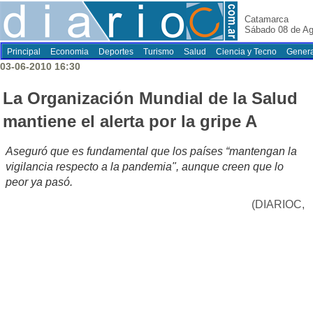
Catamarca
Sábado 08 de Ag
Principal
Economia
Deportes
Turismo
Salud
Ciencia y Tecno
Genera
03-06-2010 16:30
La Organización Mundial de la Salud
mantiene el alerta por la gripe A
Aseguró que es fundamental que los países “mantengan la
vigilancia respecto a la pandemia", aunque creen que lo
peor ya pasó.
(DIARIOC,