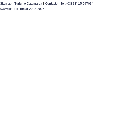
|
|
|
|
Sitemap
Turismo Catamarca
Contacto
Tel. (03833) 15 697034
/www.diarioc.com.ar 2002-2026