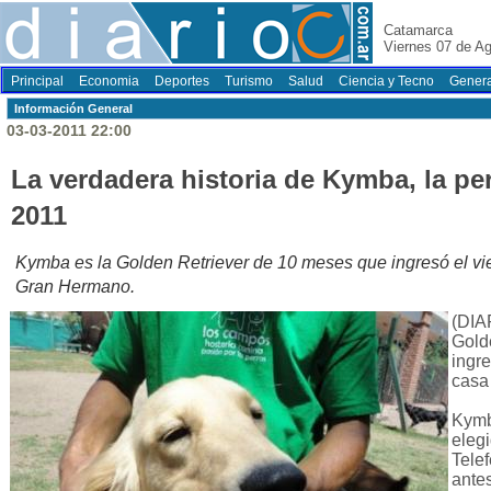
Catamarca
Viernes 07 de A
Principal
Economia
Deportes
Turismo
Salud
Ciencia y Tecno
Genera
Información General
03-03-2011 22:00
La verdadera historia de Kymba, la p
2011
Kymba es la Golden Retriever de 10 meses que ingresó el vie
Gran Hermano.
(DIA
Gold
ingre
casa
Kymb
elegi
Telef
ante