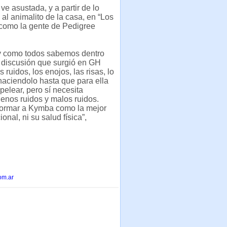
ve asustada, y a partir de lo
l animalito de la casa, en “Los
 como la gente de Pedigree
, y como todos sabemos dentro
discusión que surgió en GH
ruidos, los enojos, las risas, lo
haciendolo hasta que para ella
pelear, pero sí necesita
uenos ruidos y malos ruidos.
 formar a Kymba como la mejor
nal, ni su salud física”,
om.ar