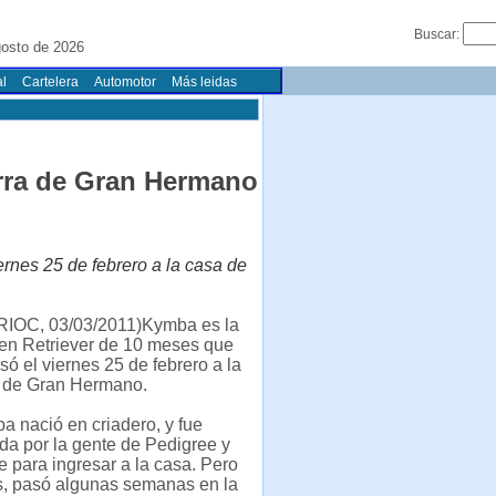
Buscar:
gosto de 2026
l
Cartelera
Automotor
Más leidas
erra de Gran Hermano
rnes 25 de febrero a la casa de
RIOC, 03/03/2011)Kymba es la
en Retriever de 10 meses que
só el viernes 25 de febrero a la
 de Gran Hermano.
a nació en criadero, y fue
da por la gente de Pedigree y
e para ingresar a la casa. Pero
s, pasó algunas semanas en la