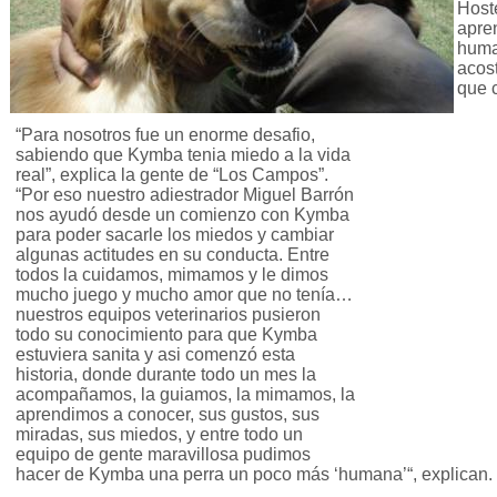
Host
apren
huma
acos
que 
“Para nosotros fue un enorme desafio,
sabiendo que Kymba tenia miedo a la vida
real”, explica la gente de “Los Campos”.
“Por eso nuestro adiestrador Miguel Barrón
nos ayudó desde un comienzo con Kymba
para poder sacarle los miedos y cambiar
algunas actitudes en su conducta. Entre
todos la cuidamos, mimamos y le dimos
mucho juego y mucho amor que no tenía…
nuestros equipos veterinarios pusieron
todo su conocimiento para que Kymba
estuviera sanita y asi comenzó esta
historia, donde durante todo un mes la
acompañamos, la guiamos, la mimamos, la
aprendimos a conocer, sus gustos, sus
miradas, sus miedos, y entre todo un
equipo de gente maravillosa pudimos
hacer de Kymba una perra un poco más ‘humana’“, explican.