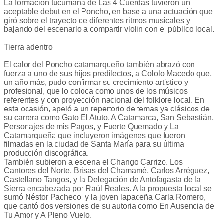
La formación tucumana de Las 4 Cuerdas tuvieron un
aceptable debut en el Poncho, en base a una actuación que
giró sobre el trayecto de diferentes ritmos musicales y
bajando del escenario a compartir violín con el público local.
Tierra adentro
El calor del Poncho catamarqueño también abrazó con
fuerza a uno de sus hijos predilectos, a Cololo Macedo que,
un año más, pudo confirmar su crecimiento artístico y
profesional, que lo coloca como unos de los músicos
referentes y con proyección nacional del folklore local. En
esta ocasión, apeló a un repertorio de temas ya clásicos de
su carrera como Gato El Atuto, A Catamarca, San Sebastián,
Personajes de mis Pagos, y Fuerte Quemado y La
Catamarqueña que incluyeron imágenes que fueron
filmadas en la ciudad de Santa María para su última
producción discográfica.
También subieron a escena el Chango Carrizo, Los
Cantores del Norte, Brisas del Chamamé, Carlos Arréguez,
Castellano Tangos, y la Delegación de Antofagasta de la
Sierra encabezada por Raúl Reales. A la propuesta local se
sumó Néstor Pacheco, y la joven lapaceña Carla Romero,
que cantó dos versiones de su autoria como En Ausencia de
Tu Amor y A Pleno Vuelo.