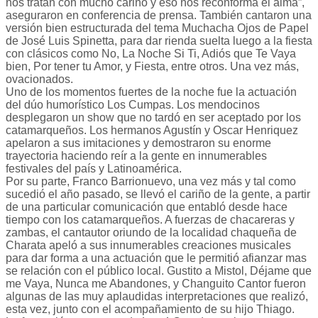
nos tratan con mucho cariño y eso nos reconforma el alma”,
aseguraron en conferencia de prensa. También cantaron una
versión bien estructurada del tema Muchacha Ojos de Papel
de José Luis Spinetta, para dar rienda suelta luego a la fiesta
con clásicos como No, La Noche Si Ti, Adiós que Te Vaya
bien, Por tener tu Amor, y Fiesta, entre otros. Una vez más,
ovacionados.
Uno de los momentos fuertes de la noche fue la actuación
del dúo humorístico Los Cumpas. Los mendocinos
desplegaron un show que no tardó en ser aceptado por los
catamarqueños. Los hermanos Agustín y Oscar Henriquez
apelaron a sus imitaciones y demostraron su enorme
trayectoria haciendo reír a la gente en innumerables
festivales del país y Latinoamérica.
Por su parte, Franco Barrionuevo, una vez más y tal como
sucedió el año pasado, se llevó el cariño de la gente, a partir
de una particular comunicación que entabló desde hace
tiempo con los catamarqueños. A fuerzas de chacareras y
zambas, el cantautor oriundo de la localidad chaqueña de
Charata apeló a sus innumerables creaciones musicales
para dar forma a una actuación que le permitió afianzar mas
se relación con el público local. Gustito a Mistol, Déjame que
me Vaya, Nunca me Abandones, y Changuito Cantor fueron
algunas de las muy aplaudidas interpretaciones que realizó,
esta vez, junto con el acompañamiento de su hijo Thiago.