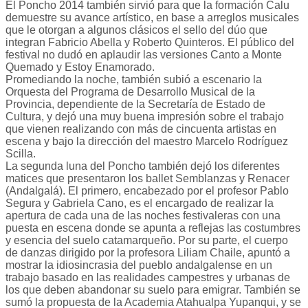
El Poncho 2014 también sirvió para que la formación Calu
demuestre su avance artístico, en base a arreglos musicales
que le otorgan a algunos clásicos el sello del dúo que
integran Fabricio Abella y Roberto Quinteros. El público del
festival no dudó en aplaudir las versiones Canto a Monte
Quemado y Estoy Enamorado.
Promediando la noche, también subió a escenario la
Orquesta del Programa de Desarrollo Musical de la
Provincia, dependiente de la Secretaría de Estado de
Cultura, y dejó una muy buena impresión sobre el trabajo
que vienen realizando con más de cincuenta artistas en
escena y bajo la dirección del maestro Marcelo Rodríguez
Scilla.
La segunda luna del Poncho también dejó los diferentes
matices que presentaron los ballet Semblanzas y Renacer
(Andalgalá). El primero, encabezado por el profesor Pablo
Segura y Gabriela Cano, es el encargado de realizar la
apertura de cada una de las noches festivaleras con una
puesta en escena donde se apunta a reflejas las costumbres
y esencia del suelo catamarqueño. Por su parte, el cuerpo
de danzas dirigido por la profesora Liliam Chaile, apuntó a
mostrar la idiosincrasia del pueblo andalgalense en un
trabajo basado en las realidades campestres y urbanas de
los que deben abandonar su suelo para emigrar. También se
sumó la propuesta de la Academia Atahualpa Yupanqui, y se