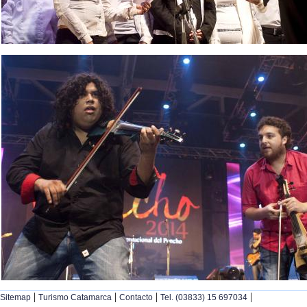
|
|
|
|
Sitemap
Turismo Catamarca
Contacto
Tel. (03833) 15 697034