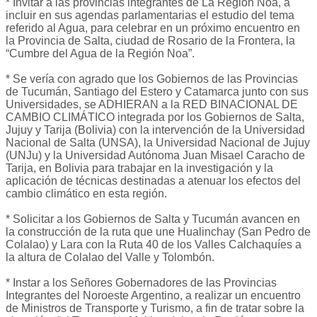
* Invitar a las provincias integrantes de La Región Noa, a
incluir en sus agendas parlamentarias el estudio del tema
referido al Agua, para celebrar en un próximo encuentro en
la Provincia de Salta, ciudad de Rosario de la Frontera, la
“Cumbre del Agua de la Región Noa”.
* Se vería con agrado que los Gobiernos de las Provincias
de Tucumán, Santiago del Estero y Catamarca junto con sus
Universidades, se ADHIERAN a la RED BINACIONAL DE
CAMBIO CLIMÁTICO integrada por los Gobiernos de Salta,
Jujuy y Tarija (Bolivia) con la intervención de la Universidad
Nacional de Salta (UNSA), la Universidad Nacional de Jujuy
(UNJu) y la Universidad Autónoma Juan Misael Caracho de
Tarija, en Bolivia para trabajar en la investigación y la
aplicación de técnicas destinadas a atenuar los efectos del
cambio climático en esta región.
* Solicitar a los Gobiernos de Salta y Tucumán avancen en
la construcción de la ruta que une Hualinchay (San Pedro de
Colalao) y Lara con la Ruta 40 de los Valles Calchaquíes a
la altura de Colalao del Valle y Tolombón.
* Instar a los Señores Gobernadores de las Provincias
Integrantes del Noroeste Argentino, a realizar un encuentro
de Ministros de Transporte y Turismo, a fin de tratar sobre la