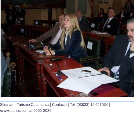
|
|
|
|
Sitemap
Turismo Catamarca
Contacto
Tel. (03833) 15 697034
/www.diarioc.com.ar 2002-2026