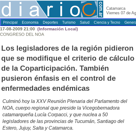
Catamarca
Viernes 07 de A
Principal
Economia
Deportes
Turismo
Salud
Ciencia y Tecno
Genera
17-08-2009 21:00
(Información Local)
CONGRESO DEL NOA
Los legisladores de la región pidieron
que se modifique el criterio de cálculo
de la Coparticipación. También
pusieron énfasis en el control de
enfermedades endémicas
Culminó hoy la XXV Reunión Plenaria del Parlamento del
NOA, cuerpo regional que preside la Vicegobernadora
catamarqueña Lucía Corpacci, y que nuclea a 50
legisladores de las provincias de Tucumán, Santiago del
Estero, Jujuy, Salta y Catamarca.