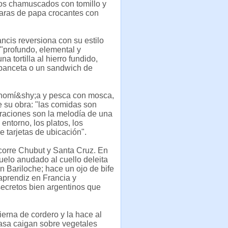
gos chamuscados con tomillo y
caras de papa crocantes con
ncis reversiona con su estilo
"profundo, elemental y
a tortilla al hierro fundido,
 panceta o un sandwich de
ronomí&shy;a y pesca con mosca,
e su obra: "las comidas son
paraciones son la melodía de una
entorno, los platos, los
e tarjetas de ubicación".
recorre Chubut y Santa Cruz. En
ñuelo anudado al cuello deleita
 Bariloche; hace un ojo de bife
 aprendiz en Francia y
ecretos bien argentinos que
erna de cordero y la hace al
asa caigan sobre vegetales