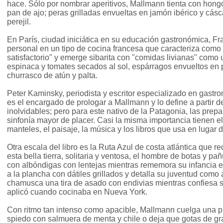
hace. Sólo por nombrar aperitivos, Mallmann tienta con hon
pan de ajo; peras grilladas envueltas en jamón ibérico y cás
perejil.
En París, ciudad iniciática en su educación gastronómica, Fra
personal en un tipo de cocina francesa que caracteriza como 
satisfactorio" y emerge sibarita con "comidas livianas" como un
espinaca y tomates secados al sol, espárragos envueltos en
churrasco de atún y palta.
Peter Kaminsky, periodista y escritor especializado en gast
es el encargado de prologar a Mallmann y lo define a partir d
inolvidables; pero para este nativo de la Patagonia, las pre
sinfonía mayor de placer. Casi la misma importancia tienen el 
manteles, el paisaje, la música y los libros que usa en lugar d
Otra escala del libro es la Ruta Azul de costa atlántica que 
esta bella tierra, solitaria y ventosa, el hombre de botas y pa
con albóndigas con lentejas mientras rememora su infancia en
a la plancha con dátiles grillados y detalla su juventud como
chamusca una tira de asado con endivias mientras confiesa s
aplicó cuando cocinaba en Nueva York.
Con ritmo tan intenso como apacible, Mallmann cuelga una pi
spiedo con salmuera de menta y chile o deja que gotas de gr