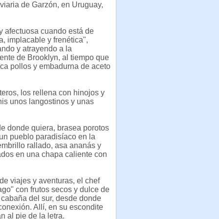
roviaria de Garzón, en Uruguay,
y afectuosa cuando está de
, implacable y frenética",
ndo y atrayendo a la
ente de Brooklyn, al tiempo que
usca pollos y embadurna de aceto
eros, los rellena con hinojos y
nis unos langostinos y unas
de donde quiera, brasea porotos
, un pueblo paradisíaco en la
mbrillo rallado, asa ananás y
ados en una chapa caliente con
de viajes y aventuras, el chef
ago" con frutos secos y dulce de
 cabaña del sur, desde donde
conexión. Allí, en su escondite
al pie de la letra.