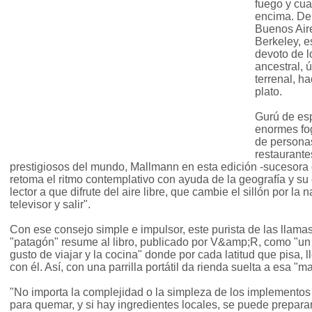
fuego y cua
encima. De 
Buenos Aire
Berkeley, e
devoto de 
ancestral, 
terrenal, 
plato.
Gurú de esp
enormes fo
de personas
restaurante
prestigiosos del mundo, Mallmann en esta edición -sucesora d
retoma el ritmo contemplativo con ayuda de la geografía y su e
lector a que difrute del aire libre, que cambie el sillón por la
televisor y salir".
Con ese consejo simple e impulsor, este purista de las llam
"patagón" resume al libro, publicado por V&amp;R, como "un
gusto de viajar y la cocina" donde por cada latitud que pisa, 
con él. Así, con una parrilla portátil da rienda suelta a esa "m
"No importa la complejidad o la simpleza de los implementos
para quemar, y si hay ingredientes locales, se puede preparar 