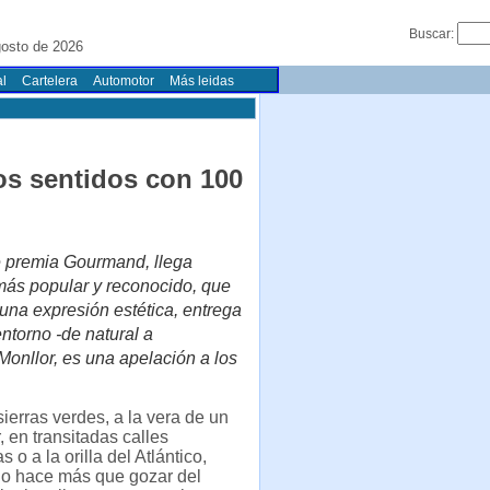
Buscar:
osto de 2026
l
Cartelera
Automotor
Más leidas
os sentidos con 100
ue premia Gourmand, llega
 más popular y reconocido, que
 una expresión estética, entrega
entorno -de natural a
Monllor, es una apelación a los
ierras verdes, a la vera de un
, en transitadas calles
 o a la orilla del Atlántico,
o hace más que gozar del