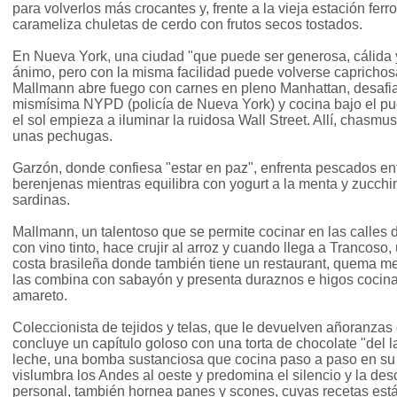
para volverlos más crocantes y, frente a la vieja estación fer
carameliza chuletas de cerdo con frutos secos tostados.
En Nueva York, una ciudad "que puede ser generosa, cálida 
ánimo, pero con la misma facilidad puede volverse caprichosa
Mallmann abre fuego con carnes en pleno Manhattan, desafia
mismísima NYPD (policía de Nueva York) y cocina bajo el pu
el sol empieza a iluminar la ruidosa Wall Street. Allí, chasm
unas pechugas.
Garzón, donde confiesa "estar en paz", enfrenta pescados ent
berenjenas mientras equilibra con yogurt a la menta y zucchi
sardinas.
Mallmann, un talentoso que se permite cocinar en las calles 
con vino tinto, hace crujir al arroz y cuando llega a Trancoso
costa brasileña donde también tiene un restaurant, quema me
las combina con sabayón y presenta duraznos e higos cocin
amareto.
Coleccionista de tejidos y telas, que le devuelven añoranzas 
concluye un capítulo goloso con una torta de chocolate "del l
leche, una bomba sustanciosa que cocina paso a paso en su
vislumbra los Andes al oeste y predomina el silencio y la des
personal, también hornea panes y scones, cuyas recetas están 