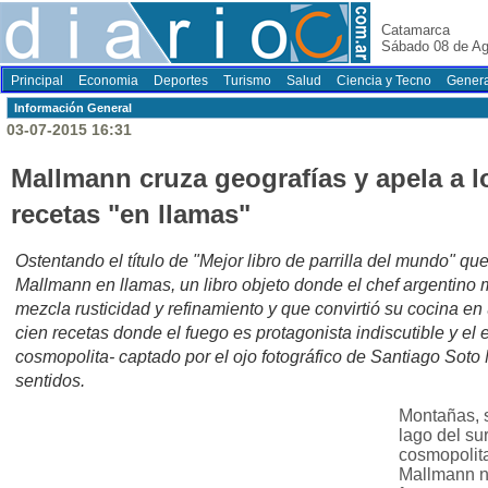
Catamarca
Sábado 08 de Ag
Principal
Economia
Deportes
Turismo
Salud
Ciencia y Tecno
Genera
Información General
03-07-2015 16:31
Mallmann cruza geografías y apela a l
recetas "en llamas"
Ostentando el título de "Mejor libro de parrilla del mundo" q
Mallmann en llamas, un libro objeto donde el chef argentino
mezcla rusticidad y refinamiento y que convirtió su cocina en
cien recetas donde el fuego es protagonista indiscutible y el 
cosmopolita- captado por el ojo fotográfico de Santiago Soto 
sentidos.
Montañas, s
lago del sur
cosmopolitas
Mallmann n