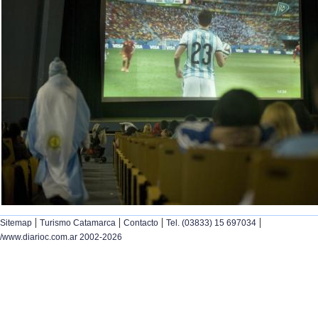
|
|
|
|
Sitemap
Turismo Catamarca
Contacto
Tel. (03833) 15 697034
/www.diarioc.com.ar 2002-2026