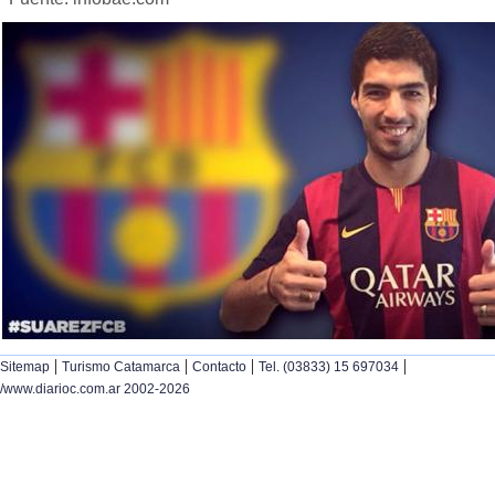
|
|
|
|
Sitemap
Turismo Catamarca
Contacto
Tel. (03833) 15 697034
/www.diarioc.com.ar 2002-2026