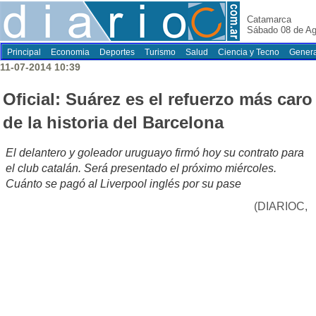
Catamarca
Sábado 08 de Ag
Principal
Economia
Deportes
Turismo
Salud
Ciencia y Tecno
Genera
11-07-2014 10:39
Oficial: Suárez es el refuerzo más caro
de la historia del Barcelona
El delantero y goleador uruguayo firmó hoy su contrato para
el club catalán. Será presentado el próximo miércoles.
Cuánto se pagó al Liverpool inglés por su pase
(DIARIOC,