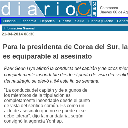
Catamarca
Jueves 06 de Ag
Principal
Economia
Deportes
Turismo
Salud
Ciencia y Tecno
Genera
Información General
21-04-2014 08:30
Para la presidenta de Corea del Sur, la
es equiparable al asesinato
Park Geun Hye afirmó la conducta del capitán y de otros miem
completamente insondable desde el punto de vista del sentid
del naufragio se elevó a 64 este fin de semana.
"La conducta del capitán y de algunos de
los miembros de la tripulación es
completamente insondable desde el punto
de vista del sentido común. Es como un
acto de asesinato que no se puede ni se
debe tolerar", dijo la mandataria, según
consignó la agencia Yonhap.