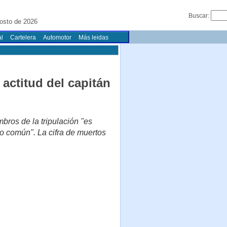
Buscar:
osto de 2026
l
Cartelera
Automotor
Más leidas
 actitud del capitán
bros de la tripulación "es
o común". La cifra de muertos