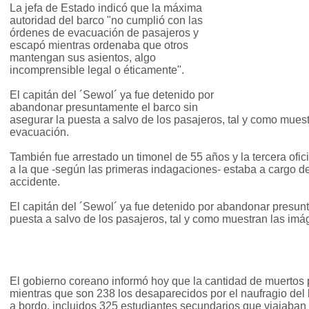
La jefa de Estado indicó que la máxima
autoridad del barco "no cumplió con las
órdenes de evacuación de pasajeros y
escapó mientras ordenaba que otros
mantengan sus asientos, algo
incomprensible legal o éticamente".
El capitán del ´Sewol´ ya fue detenido por
abandonar presuntamente el barco sin
asegurar la puesta a salvo de los pasajeros, tal y como mues
evacuación.
También fue arrestado un timonel de 55 años y la tercera ofic
a la que -según las primeras indagaciones- estaba a cargo de
accidente.
El capitán del ´Sewol´ ya fue detenido por abandonar presunt
puesta a salvo de los pasajeros, tal y como muestran las im
El gobierno coreano informó hoy que la cantidad de muertos 
mientras que son 238 los desaparecidos por el naufragio del
a bordo, incluidos 325 estudiantes secundarios que viajaban