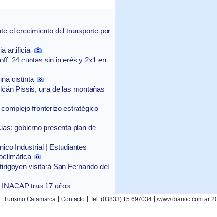
 el crecimiento del transporte por
 artificial
f, 24 cuotas sin interés y 2x1 en
na distinta
lcán Pissis, una de las montañas
complejo fronterizo estratégico
as: gobierno presenta plan de
ico Industrial | Estudiantes
oclimática
rtirigoyen visitará San Fernando del
o a INACAP tras 17 años
|
|
|
|
Turismo Catamarca
Contacto
Tel. (03833) 15 697034
/www.diarioc.com.ar 