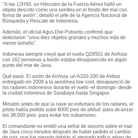
"A las 12H50, un Hércules de la Fuerza Aérea halló un
objeto descrito como una sombra en el fondo del mar con
forma de avión", detalló el jefe de la Agencia Nacional de
Búsqueda y Rescate de Indonesia.
Además, el oficial Agus Dwi Putranto confirmó que
detectaron "unos diez objetos grandes y muchos más de
menor tamaño".
Indonesia siempre creyó que el vuelo QZ8501 de AirAsia
con 162 personas a bordo estaba desaparecido en algún
punto del mar de Java.
Qué pasó. El avión de AirAsia, un A320-200 de Airbus
entregado en 2008 a la aerolínea low cost, desapareció de
los radares indonesios durante el vuelo -el domingo- desde
la ciudad indonesia de Surabaya hasta Singapur.
Minutos antes de que la nave se esfumara de los radares, el
piloto había pedido subir 6000 pies de altitud -para alcanzar
los 38.000 pies- para evitar los nubarrones.
El comandante no emitió una señal de socorro sobre el mar
de Java cinco minutos después de haber pedido el cambio
de ruta, que fue negado debido al atestado tráfico aéreo de