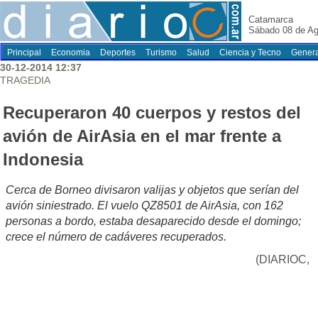
Catamarca
Sábado 08 de Ag
Principal
Economia
Deportes
Turismo
Salud
Ciencia y Tecno
Genera
30-12-2014 12:37
TRAGEDIA
Recuperaron 40 cuerpos y restos del
avión de AirAsia en el mar frente a
Indonesia
Cerca de Borneo divisaron valijas y objetos que serían del
avión siniestrado. El vuelo QZ8501 de AirAsia, con 162
personas a bordo, estaba desaparecido desde el domingo;
crece el número de cadáveres recuperados.
(DIARIOC,