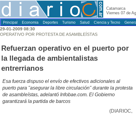
Catamarca
Viernes 07 de A
Principal
Economia
Deportes
Turismo
Salud
Ciencia y Tecno
Genera
29-01-2009 08:30
OPERATIVO POR PROTESTA DE ASAMBLEÍSTAS
Refuerzan operativo en el puerto por
la llegada de ambientalistas
entrerrianos
Esa fuerza dispuso el envío de efectivos adicionales al
puerto para "asegurar la libre circulación" durante la protesta
de asambleístas, adelantó Infobae.com. El Gobierno
garantizará la partida de barcos
(DIARIOC,