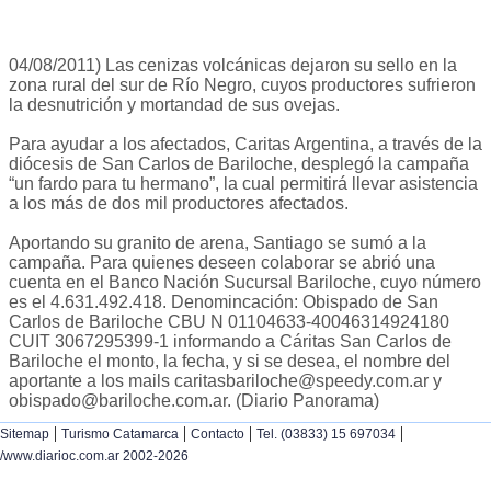
04/08/2011) Las cenizas volcánicas dejaron su sello en la
zona rural del sur de Río Negro, cuyos productores sufrieron
la desnutrición y mortandad de sus ovejas.
Para ayudar a los afectados, Caritas Argentina, a través de la
diócesis de San Carlos de Bariloche, desplegó la campaña
“un fardo para tu hermano”, la cual permitirá llevar asistencia
a los más de dos mil productores afectados.
Aportando su granito de arena, Santiago se sumó a la
campaña. Para quienes deseen colaborar se abrió una
cuenta en el Banco Nación Sucursal Bariloche, cuyo número
es el 4.631.492.418. Denomincación: Obispado de San
Carlos de Bariloche CBU N 01104633-40046314924180
CUIT 3067295399-1 informando a Cáritas San Carlos de
Bariloche el monto, la fecha, y si se desea, el nombre del
aportante a los mails
caritasbariloche@speedy.com.ar
y
obispado@bariloche.com.ar
. (Diario Panorama)
|
|
|
|
Sitemap
Turismo Catamarca
Contacto
Tel. (03833) 15 697034
/www.diarioc.com.ar 2002-2026