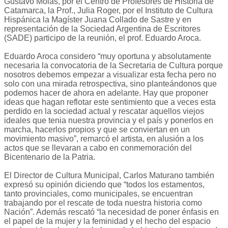
Gustavo Molas, por el Centro de Profesores de Historia de
Catamarca, la Prof., Julia Roger, por el Instituto de Cultura
Hispánica la Magíster Juana Collado de Sastre y en
representación de la Sociedad Argentina de Escritores
(SADE) participo de la reunión, el prof. Eduardo Aroca.
Eduardo Aroca considero “muy oportuna y absolutamente
necesaria la convocatoria de la Secretaria de Cultura porque
nosotros debemos empezar a visualizar esta fecha pero no
solo con una mirada retrospectiva, sino planteándonos que
podemos hacer de ahora en adelante. Hay que proponer
ideas que hagan reflotar este sentimiento que a veces esta
perdido en la sociedad actual y rescatar aquellos viejos
ideales que tenia nuestra provincia y el país y ponerlos en
marcha, hacerlos propios y que se conviertan en un
movimiento masivo”, remarcó el artista, en alusión a los
actos que se llevaran a cabo en conmemoración del
Bicentenario de la Patria.
El Director de Cultura Municipal, Carlos Maturano también
expresó su opinión diciendo que “todos los estamentos,
tanto provinciales, como municipales, se encuentran
trabajando por el rescate de toda nuestra historia como
Nación”. Además rescató “la necesidad de poner énfasis en
el papel de la mujer y la feminidad y el hecho del espacio