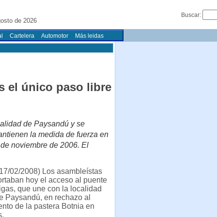
Buscar:
osto de 2026
l
Cartelera
Automotor
Más leidas
 el único paso libre
ocalidad de Paysandú y se
ntienen la medida de fuerza en
 de noviembre de 2006. El
17/02/2008) Los asambleístas
rtaban hoy el acceso al puente
igas, que une con la localidad
e Paysandú, en rechazo al
nto de la pastera Botnia en
s.