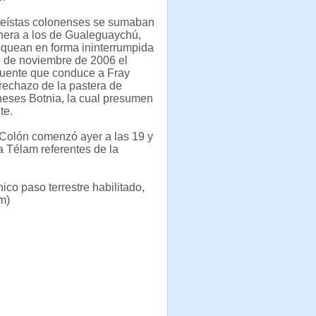
eístas colonenses se sumaban
nera a los de Gualeguaychú,
oquean en forma ininterrumpida
0 de noviembre de 2006 el
puente que conduce a Fray
rechazo de la pastera de
ineses Botnia, la cual presumen
te.
 Colón comenzó ayer a las 19 y
a Télam referentes de la
co paso terrestre habilitado,
m)