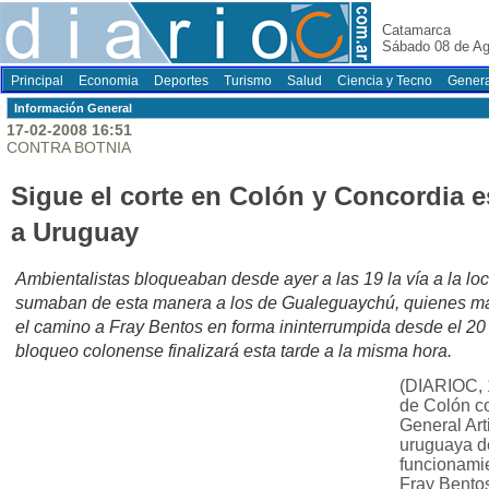
Catamarca
Sábado 08 de Ag
Principal
Economia
Deportes
Turismo
Salud
Ciencia y Tecno
Genera
Información General
17-02-2008 16:51
CONTRA BOTNIA
Sigue el corte en Colón y Concordia es
a Uruguay
Ambientalistas bloqueaban desde ayer a las 19 la vía a la l
sumaban de esta manera a los de Gualeguaychú, quienes ma
el camino a Fray Bentos en forma ininterrumpida desde el 20
bloqueo colonense finalizará esta tarde a la misma hora.
(DIARIOC, 
de Colón co
General Art
uruguaya d
funcionamie
Fray Bento