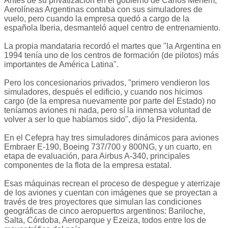
Antes de su privatización en el gobierno de Carlos Menem,
Aerolíneas Argentinas contaba con sus simuladores de
vuelo, pero cuando la empresa quedó a cargo de la
española Iberia, desmanteló aquel centro de entrenamiento.
La propia mandataria recordó el martes que "la Argentina en
1994 tenía uno de los centros de formación (de pilotos) más
importantes de América Latina".
Pero los concesionarios privados, "primero vendieron los
simuladores, después el edificio, y cuando nos hicimos
cargo (de la empresa nuevamente por parte del Estado) no
teníamos aviones ni nada, pero sí la inmensa voluntad de
volver a ser lo que habíamos sido", dijo la Presidenta.
En el Cefepra hay tres simuladores dinámicos para aviones
Embraer E-190, Boeing 737/700 y 800NG, y un cuarto, en
etapa de evaluación, para Airbus A-340, principales
componentes de la flota de la empresa estatal.
Esas máquinas recrean el proceso de despegue y aterrizaje
de los aviones y cuentan con imágenes que se proyectan a
través de tres proyectores que simulan las condiciones
geográficas de cinco aeropuertos argentinos: Bariloche,
Salta, Córdoba, Aeroparque y Ezeiza, todos entre los de