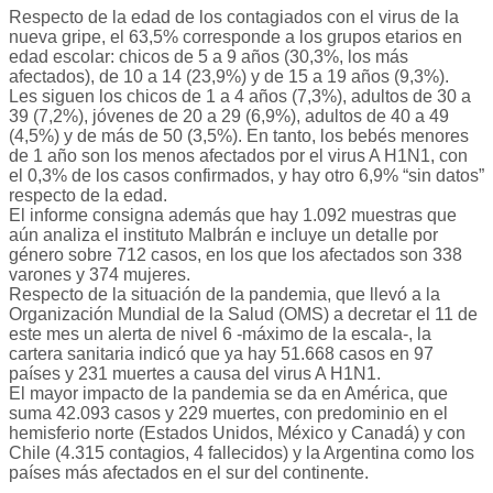
Respecto de la edad de los contagiados con el virus de la
nueva gripe, el 63,5% corresponde a los grupos etarios en
edad escolar: chicos de 5 a 9 años (30,3%, los más
afectados), de 10 a 14 (23,9%) y de 15 a 19 años (9,3%).
Les siguen los chicos de 1 a 4 años (7,3%), adultos de 30 a
39 (7,2%), jóvenes de 20 a 29 (6,9%), adultos de 40 a 49
(4,5%) y de más de 50 (3,5%). En tanto, los bebés menores
de 1 año son los menos afectados por el virus A H1N1, con
el 0,3% de los casos confirmados, y hay otro 6,9% “sin datos”
respecto de la edad.
El informe consigna además que hay 1.092 muestras que
aún analiza el instituto Malbrán e incluye un detalle por
género sobre 712 casos, en los que los afectados son 338
varones y 374 mujeres.
Respecto de la situación de la pandemia, que llevó a la
Organización Mundial de la Salud (OMS) a decretar el 11 de
este mes un alerta de nivel 6 -máximo de la escala-, la
cartera sanitaria indicó que ya hay 51.668 casos en 97
países y 231 muertes a causa del virus A H1N1.
El mayor impacto de la pandemia se da en América, que
suma 42.093 casos y 229 muertes, con predominio en el
hemisferio norte (Estados Unidos, México y Canadá) y con
Chile (4.315 contagios, 4 fallecidos) y la Argentina como los
países más afectados en el sur del continente.