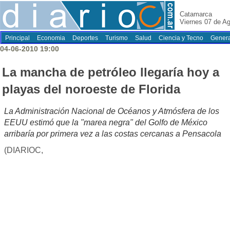
Catamarca
Viernes 07 de A
Principal
Economia
Deportes
Turismo
Salud
Ciencia y Tecno
Genera
04-06-2010 19:00
La mancha de petróleo llegaría hoy a
playas del noroeste de Florida
La Administración Nacional de Océanos y Atmósfera de los
EEUU estimó que la "marea negra" del Golfo de México
arribaría por primera vez a las costas cercanas a Pensacola
(DIARIOC,