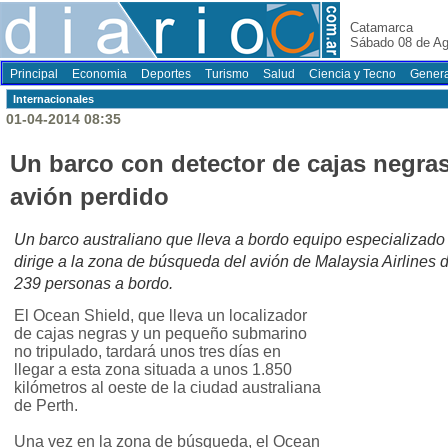
Catamarca
Sábado 08 de Ag
Principal
Economia
Deportes
Turismo
Salud
Ciencia y Tecno
Genera
Internacionales
01-04-2014 08:35
Un barco con detector de cajas negra
avión perdido
Un barco australiano que lleva a bordo equipo especializado
dirige a la zona de búsqueda del avión de Malaysia Airlines
239 personas a bordo.
El Ocean Shield, que lleva un localizador
de cajas negras y un pequeño submarino
no tripulado, tardará unos tres días en
llegar a esta zona situada a unos 1.850
kilómetros al oeste de la ciudad australiana
de Perth.
Una vez en la zona de búsqueda, el Ocean