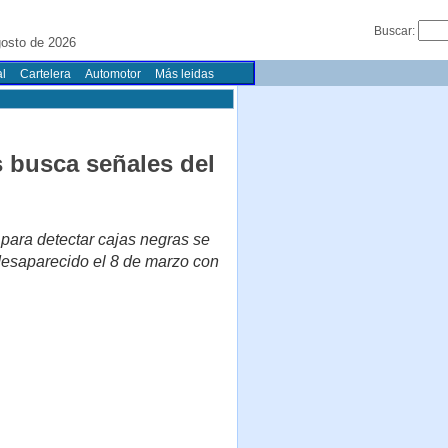
Buscar:
osto de 2026
l
Cartelera
Automotor
Más leidas
s busca señales del
 para detectar cajas negras se
 desaparecido el 8 de marzo con