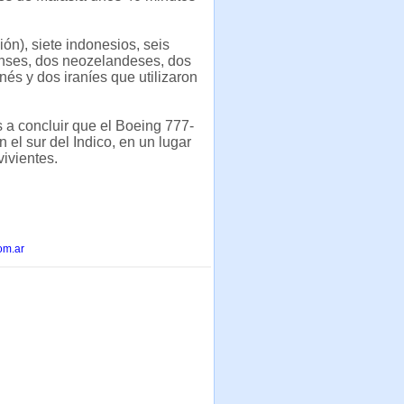
ón), siete indonesios, seis
denses, dos neozelandeses, dos
és y dos iraníes que utilizaron
s a concluir que el Boeing 777-
 el sur del Indico, en un lugar
ivientes.
om.ar