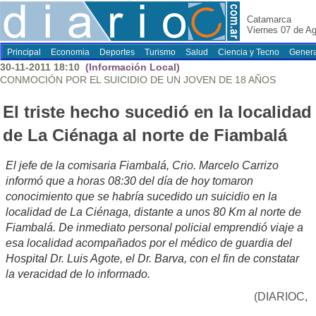
Catamarca
Viernes 07 de A
Principal
Economia
Deportes
Turismo
Salud
Ciencia y Tecno
Genera
30-11-2011 18:10
(Información Local)
CONMOCIÓN POR EL SUICIDIO DE UN JOVEN DE 18 AÑOS
El triste hecho sucedió en la localidad
de La Ciénaga al norte de Fiambalá
El jefe de la comisaria Fiambalá, Crio. Marcelo Carrizo
informó que a horas 08:30 del día de hoy tomaron
conocimiento que se habría sucedido un suicidio en la
localidad de La Ciénaga, distante a unos 80 Km al norte de
Fiambalá. De inmediato personal policial emprendió viaje a
esa localidad acompañados por el médico de guardia del
Hospital Dr. Luis Agote, el Dr. Barva, con el fin de constatar
la veracidad de lo informado.
(DIARIOC,