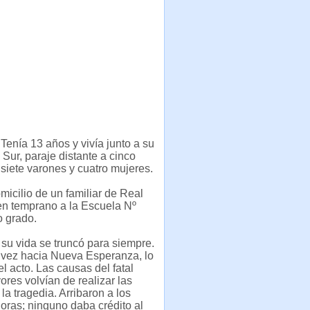
 Tenía 13 años y vivía junto a su
Sur, paraje distante a cinco
siete varones y cuatro mujeres.
omicilio de un familiar de Real
ien temprano a la Escuela Nº
o grado.
, su vida se truncó para siempre.
lvez hacia Nueva Esperanza, lo
l acto. Las causas del fatal
res volvían de realizar las
a tragedia. Arribaron a los
oras; ninguno daba crédito al