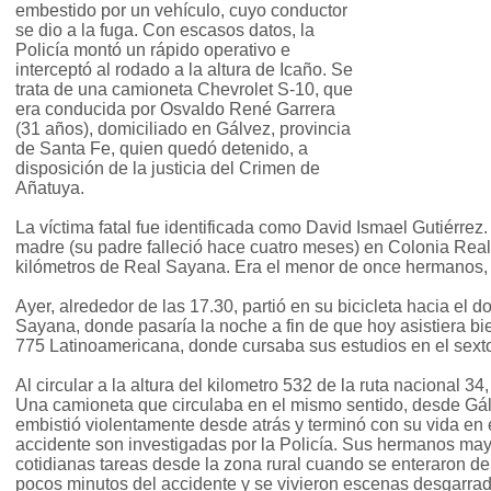
embestido por un vehículo, cuyo conductor
se dio a la fuga. Con escasos datos, la
Policía montó un rápido operativo e
interceptó al rodado a la altura de Icaño. Se
trata de una camioneta Chevrolet S-10, que
era conducida por Osvaldo René Garrera
(31 años), domiciliado en Gálvez, provincia
de Santa Fe, quien quedó detenido, a
disposición de la justicia del Crimen de
Añatuya.
La víctima fatal fue identificada como David Ismael Gutiérrez.
madre (su padre falleció hace cuatro meses) en Colonia Real 
kilómetros de Real Sayana. Era el menor de once hermanos, 
Ayer, alrededor de las 17.30, partió en su bicicleta hacia el d
Sayana, donde pasaría la noche a fin de que hoy asistiera b
775 Latinoamericana, donde cursaba sus estudios en el sext
Al circular a la altura del kilometro 532 de la ruta nacional 34
Una camioneta que circulaba en el mismo sentido, desde Gá
embistió violentamente desde atrás y terminó con su vida en e
accidente son investigadas por la Policía. Sus hermanos mayo
cotidianas tareas desde la zona rural cuando se enteraron de l
pocos minutos del accidente y se vivieron escenas desgarrad