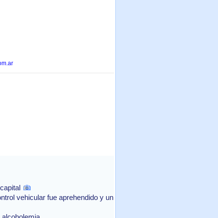
om.ar
capital
ntrol vehicular fue aprehendido y un
e alcoholemia