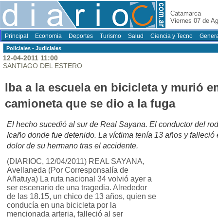
Catamarca
Viernes 07 de A
Principal
Economia
Deportes
Turismo
Salud
Ciencia y Tecno
Genera
Policiales - Judiciales
12-04-2011 11:00
SANTIAGO DEL ESTERO
Iba a la escuela en bicicleta y murió 
camioneta que se dio a la fuga
El hecho sucedió al sur de Real Sayana. El conductor del r
Icaño donde fue detenido. La víctima tenía 13 años y falleció e
dolor de su hermano tras el accidente.
(DIARIOC, 12/04/2011) REAL SAYANA,
Avellaneda (Por Corresponsalía de
Añatuya) La ruta nacional 34 volvió ayer a
ser escenario de una tragedia. Alrededor
de las 18.15, un chico de 13 años, quien se
conducía en una bicicleta por la
mencionada arteria, falleció al ser