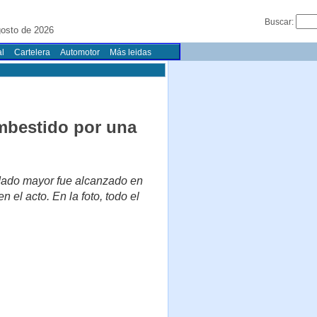
Buscar:
gosto de 2026
l
Cartelera
Automotor
Más leidas
embestido por una
odado mayor fue alcanzado en
n el acto. En la foto, todo el