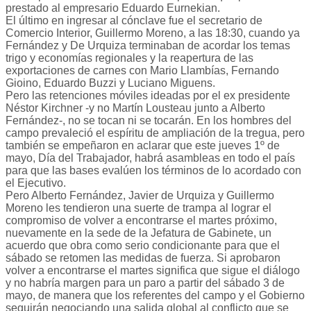
prestado al empresario Eduardo Eurnekian.
El último en ingresar al cónclave fue el secretario de
Comercio Interior, Guillermo Moreno, a las 18:30, cuando ya
Fernández y De Urquiza terminaban de acordar los temas
trigo y economías regionales y la reapertura de las
exportaciones de carnes con Mario Llambías, Fernando
Gioino, Eduardo Buzzi y Luciano Miguens.
Pero las retenciones móviles ideadas por el ex presidente
Néstor Kirchner -y no Martín Lousteau junto a Alberto
Fernández-, no se tocan ni se tocarán. En los hombres del
campo prevaleció el espíritu de ampliación de la tregua, pero
también se empeñaron en aclarar que este jueves 1º de
mayo, Día del Trabajador, habrá asambleas en todo el país
para que las bases evalúen los términos de lo acordado con
el Ejecutivo.
Pero Alberto Fernández, Javier de Urquiza y Guillermo
Moreno les tendieron una suerte de trampa al lograr el
compromiso de volver a encontrarse el martes próximo,
nuevamente en la sede de la Jefatura de Gabinete, un
acuerdo que obra como serio condicionante para que el
sábado se retomen las medidas de fuerza. Si aprobaron
volver a encontrarse el martes significa que sigue el diálogo
y no habría margen para un paro a partir del sábado 3 de
mayo, de manera que los referentes del campo y el Gobierno
seguirán negociando una salida global al conflicto que se