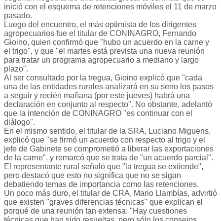
inició con el esquema de retenciones móviles el 11 de marzo
pasado.
Luego del encuentro, el más optimista de los dirigentes
agropecuarios fue el titular de CONINAGRO, Fernando
Gioino, quien confirmó que "hubo un acuerdo en la carne y
el trigo", y que "el martes está prevista una nueva reunión
para tratar un programa agropecuario a mediano y largo
plazo".
Al ser consultado por la tregua, Gioino explicó que "cada
una de las entidades rurales analizará en su seno los pasos
a seguir y recién mañana (por este jueves) habrá una
declaración en conjunto al respecto". No obstante, adelantó
que la intención de CONINAGRO "es continuar con el
diálogo".
En el mismo sentido, el titular de la SRA, Luciano Miguens,
explicó que "se firmó un acuerdo con respecto al trigo y el
jefe de Gabinete se comprometió a liberar las exportaciones
de la carne", y remarcó que se trata de "un acuerdo parcial".
El representante rural señaló que "la tregua se extiende",
pero destacó que esto no significa que no se sigan
debatiendo temas de importancia como las retenciones.
Un poco más duro, el titular de CRA, Mario Llambías, advirtió
que existen "graves diferencias técnicas" que explican el
porqué de una reunión tan extensa: "Hay cuestiones
técnicas que han sido resueltas, pero sólo los consejos