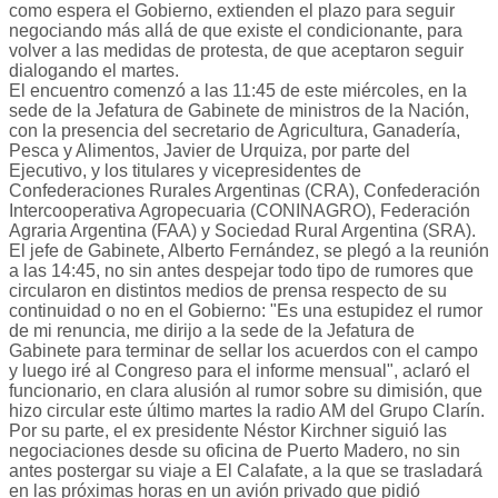
como espera el Gobierno, extienden el plazo para seguir
negociando más allá de que existe el condicionante, para
volver a las medidas de protesta, de que aceptaron seguir
dialogando el martes.
El encuentro comenzó a las 11:45 de este miércoles, en la
sede de la Jefatura de Gabinete de ministros de la Nación,
con la presencia del secretario de Agricultura, Ganadería,
Pesca y Alimentos, Javier de Urquiza, por parte del
Ejecutivo, y los titulares y vicepresidentes de
Confederaciones Rurales Argentinas (CRA), Confederación
Intercooperativa Agropecuaria (CONINAGRO), Federación
Agraria Argentina (FAA) y Sociedad Rural Argentina (SRA).
El jefe de Gabinete, Alberto Fernández, se plegó a la reunión
a las 14:45, no sin antes despejar todo tipo de rumores que
circularon en distintos medios de prensa respecto de su
continuidad o no en el Gobierno: "Es una estupidez el rumor
de mi renuncia, me dirijo a la sede de la Jefatura de
Gabinete para terminar de sellar los acuerdos con el campo
y luego iré al Congreso para el informe mensual", aclaró el
funcionario, en clara alusión al rumor sobre su dimisión, que
hizo circular este último martes la radio AM del Grupo Clarín.
Por su parte, el ex presidente Néstor Kirchner siguió las
negociaciones desde su oficina de Puerto Madero, no sin
antes postergar su viaje a El Calafate, a la que se trasladará
en las próximas horas en un avión privado que pidió