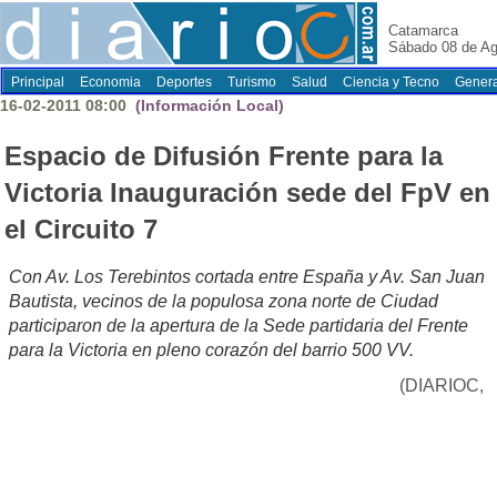
Catamarca
Sábado 08 de Ag
Principal
Economia
Deportes
Turismo
Salud
Ciencia y Tecno
Genera
16-02-2011 08:00
(Información Local)
Espacio de Difusión Frente para la
Victoria Inauguración sede del FpV en
el Circuito 7
Con Av. Los Terebintos cortada entre España y Av. San Juan
Bautista, vecinos de la populosa zona norte de Ciudad
participaron de la apertura de la Sede partidaria del Frente
para la Victoria en pleno corazón del barrio 500 VV.
(DIARIOC,