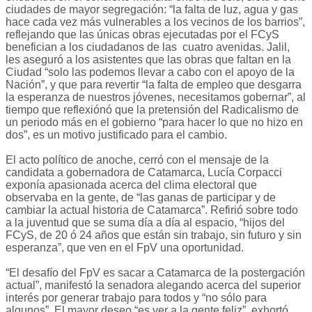
ciudades de mayor segregación: “la falta de luz, agua y gas
hace cada vez más vulnerables a los vecinos de los barrios”,
reflejando que las únicas obras ejecutadas por el FCyS
benefician a los ciudadanos de las cuatro avenidas. Jalil,
les aseguró a los asistentes que las obras que faltan en la
Ciudad “solo las podemos llevar a cabo con el apoyo de la
Nación”, y que para revertir “la falta de empleo que desgarra
la esperanza de nuestros jóvenes, necesitamos gobernar”, al
tiempo que reflexiónó que la pretensión del Radicalismo de
un periodo más en el gobierno “para hacer lo que no hizo en
dos”, es un motivo justificado para el cambio.
El acto político de anoche, cerró con el mensaje de la
candidata a gobernadora de Catamarca, Lucía Corpacci
exponía apasionada acerca del clima electoral que
observaba en la gente, de “las ganas de participar y de
cambiar la actual historia de Catamarca”. Refirió sobre todo
a la juventud que se suma día a día al espacio, “hijos del
FCyS, de 20 ó 24 años que están sin trabajo, sin futuro y sin
esperanza”, que ven en el FpV una oportunidad.
“El desafío del FpV es sacar a Catamarca de la postergación
actual”, manifestó la senadora alegando acerca del superior
interés por generar trabajo para todos y “no sólo para
algunos”. El mayor deseo “es ver a la gente feliz”, exhortó