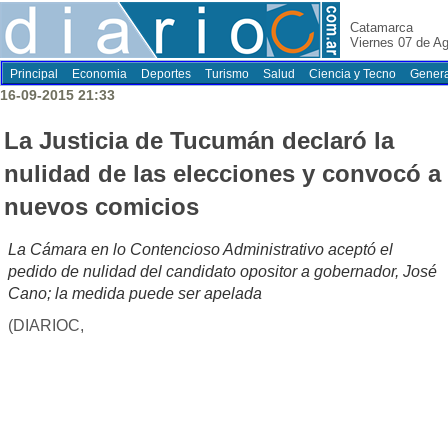
Catamarca
Viernes 07 de A
Principal
Economia
Deportes
Turismo
Salud
Ciencia y Tecno
Genera
16-09-2015 21:33
La Justicia de Tucumán declaró la
nulidad de las elecciones y convocó a
nuevos comicios
La Cámara en lo Contencioso Administrativo aceptó el
pedido de nulidad del candidato opositor a gobernador, José
Cano; la medida puede ser apelada
(DIARIOC,