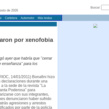
Buscar:
osto de 2026
l
Cartelera
Automotor
Más leidas
aron por xenofobia
gó ayer que habría que "cerrar
e enseñanza" para los
RIOC, 14/01/2011) Bonafini hizo
s declaraciones durante una
a a la sede de la revista "La
anta Poderosa" para
arizarse con sus integrantes,
nes denunciaron haber sufrido
atrás agresiones y arrestos
tificados por parte de la policía