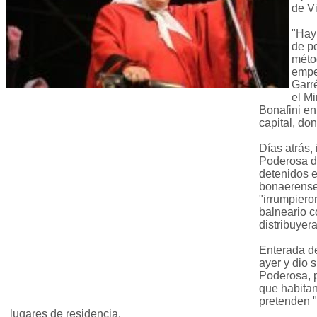
de Vi
"Hay
de p
méto
empe
Garr
el Mi
Bonafini en
capital, don
Días atrás,
Poderosa d
detenidos e
bonaerenses
"irrumpiero
balneario c
distribuyera
Enterada de
ayer y dio 
Poderosa, p
que habitan 
pretenden "
lugares de residencia.