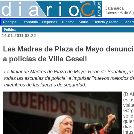
Catamarca
Jueves 06 de Ag
Principal
Economia
Deportes
Turismo
Salud
Ciencia y Tecno
Genera
Polí­tica
14-01-2011 03:22
Las Madres de Plaza de Mayo denunci
a policías de Villa Gesell
La titular de Madres de Plaza de Mayo, Hebe de Bonafini, juz
todas las escuelas de policía" e impulsar "nuevos métodos d
miembros de las fuerzas de seguridad.
(DIA
esta
visit
Garg
solid
quie
días 
injus