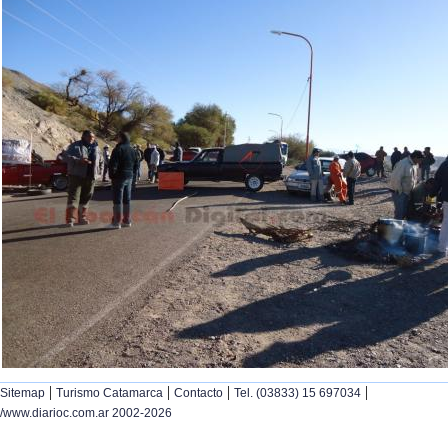
|
|
|
|
Sitemap
Turismo Catamarca
Contacto
Tel. (03833) 15 697034
/www.diarioc.com.ar 2002-2026