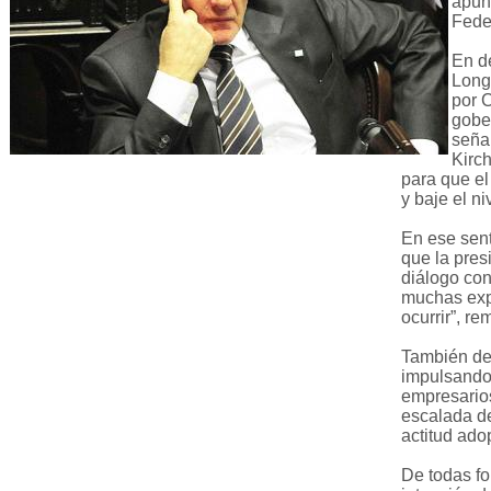
apun
Fede
En d
Long
por C
gobe
señal
Kirch
para que el
y baje el ni
En ese sen
que la pres
diálogo con
muchas expe
ocurrir”, re
También de
impulsando 
empresarios
escalada de
actitud ado
De todas fo