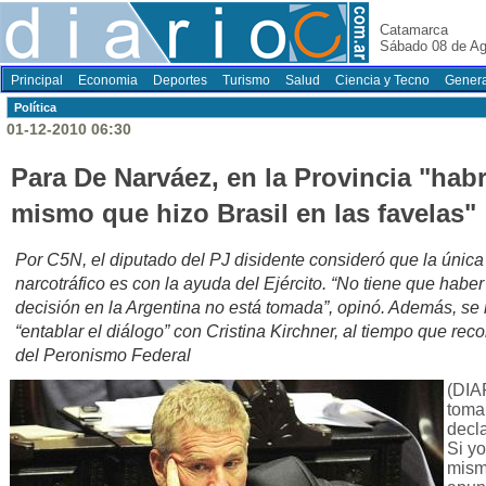
Catamarca
Sábado 08 de Ag
Principal
Economia
Deportes
Turismo
Salud
Ciencia y Tecno
Genera
Polí­tica
01-12-2010 06:30
Para De Narváez, en la Provincia "habr
mismo que hizo Brasil en las favelas"
Por C5N, el diputado del PJ disidente consideró que la única 
narcotráfico es con la ayuda del Ejército. “No tiene que haber
decisión en la Argentina no está tomada”, opinó. Además, s
“entablar el diálogo” con Cristina Kirchner, al tiempo que rec
del Peronismo Federal
(DIA
toma
decla
Si yo
mismo