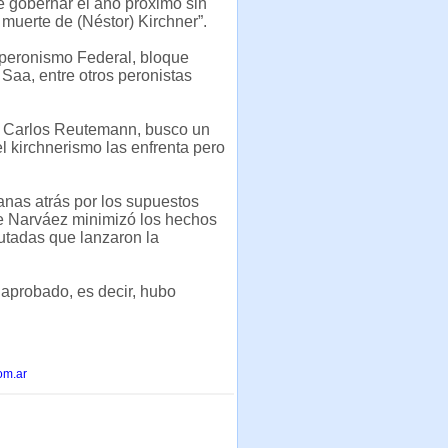
e gobernar el año próximo sin
muerte de (Néstor) Kirchner”.
l peronismo Federal, bloque
Saa, entre otros peronistas
ue Carlos Reutemann, busco un
l kirchnerismo las enfrenta pero
nas atrás por los supuestos
e Narváez minimizó los hechos
putadas que lanzaron la
 aprobado, es decir, hubo
om.ar