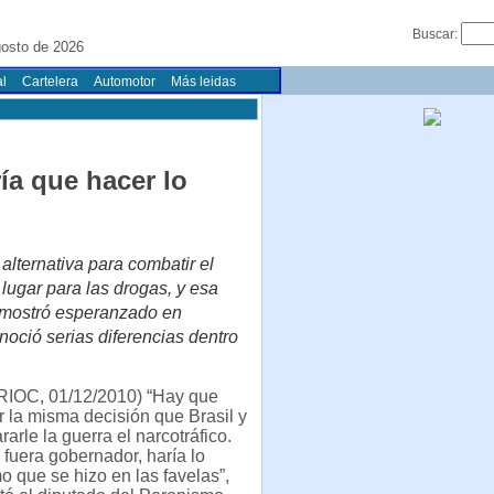
Buscar:
osto de 2026
l
Cartelera
Automotor
Más leidas
ía que hacer lo
alternativa para combatir el
 lugar para las drogas, y esa
e mostró esperanzado en
onoció serias diferencias dentro
RIOC, 01/12/2010) “Hay que
r la misma decisión que Brasil y
rarle la guerra el narcotráfico.
 fuera gobernador, haría lo
 que se hizo en las favelas”,