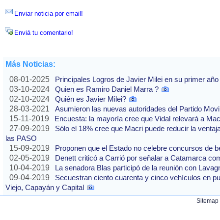
Enviar noticia por email!
Enviá tu comentario!
Más Noticias:
08-01-2025
Principales Logros de Javier Milei en su primer año
03-10-2024
Quien es Ramiro Daniel Marra ?
02-10-2024
Quién es Javier Milei?
28-03-2021
Asumieron las nuevas autoridades del Partido Movi
15-11-2019
Encuesta: la mayoría cree que Vidal relevará a Ma
27-09-2019
Sólo el 18% cree que Macri puede reducir la ventaj
las PASO
15-09-2019
Proponen que el Estado no celebre concursos de b
02-05-2019
Denett criticó a Carrió por señalar a Catamarca co
10-04-2019
La senadora Blas participó de la reunión con Lavag
09-04-2019
Secuestran ciento cuarenta y cinco vehículos en p
Viejo, Capayán y Capital
Sitemap