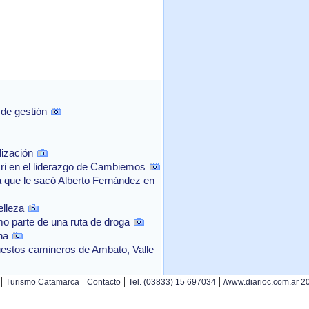
 de gestión
lización
cri en el liderazgo de Cambiemos
a que le sacó Alberto Fernández en
elleza
mo parte de una ruta de droga
na
uestos camineros de Ambato, Valle
|
|
|
|
Turismo Catamarca
Contacto
Tel. (03833) 15 697034
/www.diarioc.com.ar 