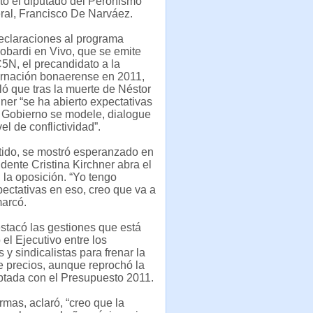
tó el diputado del Peronismo
ral, Francisco De Narváez.
eclaraciones al programa
obardi en Vivo, que se emite
5N, el precandidato a la
rnación bonaerense en 2011,
ó que tras la muerte de Néstor
ner “se ha abierto expectativas
 Gobierno se modele, dialogue
vel de conflictividad”.
tido, se mostró esperanzado en
idente Cristina Kirchner abra el
 la oposición. “Yo tengo
ctativas en eso, creo que va a
marcó.
stacó las gestiones que está
el Ejecutivo entre los
 y sindicalistas para frenar la
 precios, aunque reprochó la
ptada con el Presupuesto 2011.
rmas, aclaró, “creo que la