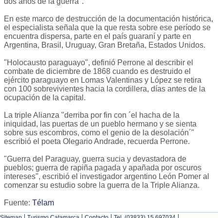
dos años de la guerra".
En este marco de destrucción de la documentación histórica,
el especialista señala que la que resta sobre ese período se
encuentra dispersa, parte en el país guaraní y parte en
Argentina, Brasil, Uruguay, Gran Bretaña, Estados Unidos.
"Holocausto paraguayo", definió Perrone al describir el
combate de diciembre de 1868 cuando es destruido el
ejército paraguayo en Lomas Valentinas y López se retira
con 100 sobrevivientes hacia la cordillera, días antes de la
ocupación de la capital.
La triple Alianza "derriba por fin con ´el hacha de la
iniquidad, las puertas de un pueblo hermano y se sienta
sobre sus escombros, como el genio de la desolación´"
escribió el poeta Olegario Andrade, recuerda Perrone.
"Guerra del Paraguay, guerra sucia y devastadora de
pueblos; guerra de rapiña pagada y apañada por oscuros
intereses", escribió el investigador argentino León Pomer al
comenzar su estudio sobre la guerra de la Triple Alianza.
Fuente:
Télam
|
|
|
|
Sitemap
Turismo Catamarca
Contacto
Tel. (03833) 15 697034