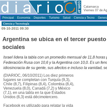
Catamarca
Viernes 07 de A
Principal
Economia
Deportes
Turismo
Salud
Ciencia y Tecno
Genera
Ciencia y Tecnología
09-10-2011 09:30
Argentina se ubica en el tercer puesto
sociales
Israel lidera la tabla con un promedio mensual de 11,8 horas p
Federación Rusa con 10,6 y la Argentina con 10,0. Es un fen
idiosincracia de su gente, sus afectos e incluso la vanidad, s
(DIARIOC, 06/10/2011) Los diez primeros
lugares se completan con Turquía (9,3),
Chile (8,7), Filipinas (8,4), Colombia (8,4),
Venezuela (8,0), Canadá (7,2) y México
(7,1), en una tabla en la que Estados
Unidos (6,3) está décimotercero.
Facebook es utilizado para relatar la vida