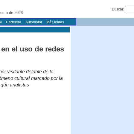
Buscar:
gosto de 2026
l
Cartelera
Automotor
Más leidas
 en el uso de redes
or visitante delante de la
ómeno cultural marcado por la
egún analistas